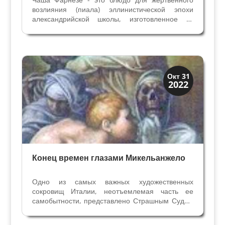
возлияния (пиала) эллинистической эпохи
александрийской школы, изготовленное из
сардонического агата диаметром около 20 см. В
настоящее время хранится в Национальном
археологическом музее Неаполя. Это один из
самых...
Иконография
Окт 31
2022
Смерть и Триумфы
Конец времен глазами Микельанжело
Одно из самых важных художественных
сокровищ Италии, неотъемлемая часть ее
самобытности, представлено Страшным Судом
Микеланджело в Риме в Сикстинской капелле.
Это великолепная и страшная фреска, густо