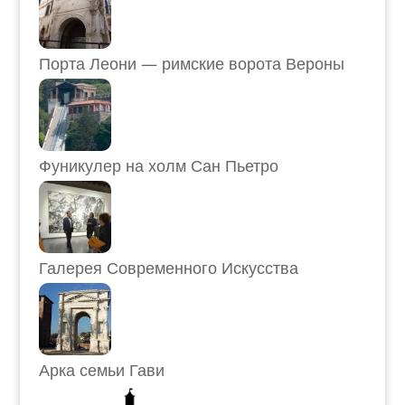
Порта Леони — римские ворота Вероны
Фуникулер на холм Сан Пьетро
Галерея Современного Искусства
Арка семьи Гави