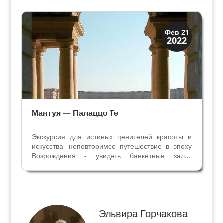
населенная вихрем персонажей, понятий и
символов. У ног...
Мантуя и Падуя
Фев 21
2022
Экскурсии
Мантуя — Палаццо Те
Экскурсия для истиных ценителей красоты и
искусства, неповторимое путешествие в эпоху
Возрождения - увидеть банкетные залы,
спальни, кабинеты и секретные гроты - места
где отдыхали и развлекались Герцоги, принцы,
кардиналы, Короли и придворные красавицы.
Летнюю...
Эльвира Горчакова