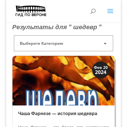
Результаты для " шедевр "
Загадки прошлого
Фев 20
2024
История
Чаша Фарнезе — история шедевра
Чаша Фарнезе - это блюдо для жертвенного