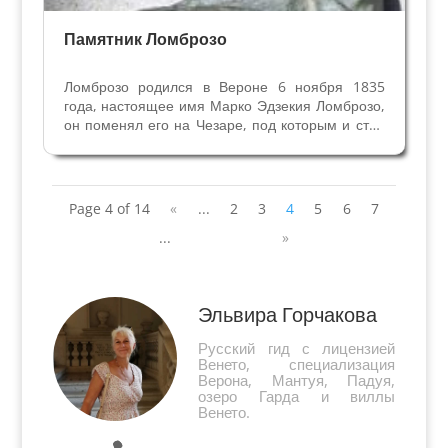
Памятник Ломброзо
Ломброзо родился в Вероне 6 ноября 1835
года, настоящее имя Марко Эдзекия Ломброзо,
он поменял его на Чезаре, под которым и стал
известен. Чезаре Ломброзо (1835-1909), врач,
антрополог, криминолог и юрист, до сих пор
считается «отцом современной криминологии».
...
Page 4 of 14
«
...
2
3
4
5
6
7
...
»
Эльвира Горчакова
Русский гид с лицензией
Венето, специализация
Верона, Мантуя, Падуя,
озеро Гарда и виллы
Венето.