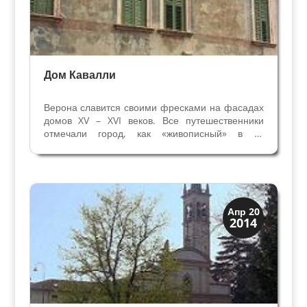
Дом Кавалли
Верона славится своими фресками на фасадах
домов XV – XVI веков. Все путешественники
отмечали город, как «живописный» в те
времена, потому что кроме чередований полос
камня и кирпича и мраморных разноцветных
порталов дворцов Эпохи Возрождения глаз
радовали ещё и...
Колокольни
Апр 20
2014
Скрытая Верона