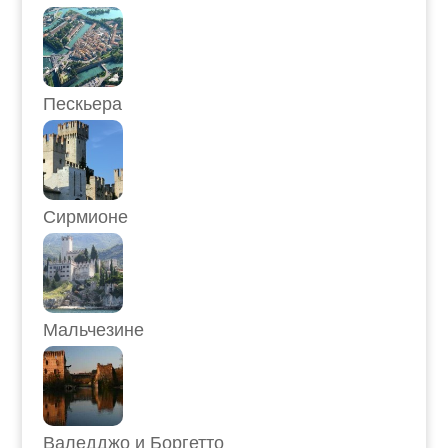
Пескьера
Сирмионе
Мальчезине
Валедджо и Боргетто