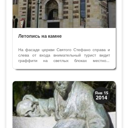
Летопись на камне
На фасаде церкви Святого Стефано справа и
слева от входа внимательный турист видит
граффити на светлых блоках местного
веронского камня. Это не современные
надписи варваров на древних камнях, а
ценнейшие надписи на средневековой латыни,
которые рассказывают нам о...
Скрытая Верона
Янв 15
2014
Улицы и площади