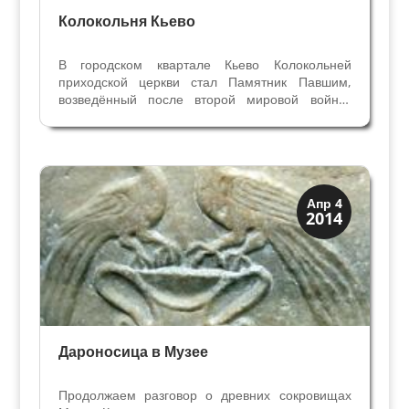
Колокольня Кьево
В городском квартале Кьево Колокольней
приходской церкви стал Памятник Павшим,
возведённый после второй мировой войны.
Старая Колокольня была построена в XVII веке
и была снесена в 1957 году, после того как с
неё сняли колокола. Колокольней сделали
башню рядом с...
Музеи
Апр 4
2014
Скрытая Верона
Дароносица в Музее
Продолжаем разговор о древних сокровищах