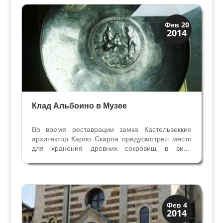
разобраться, чем они...
Музеи
Фев 20
2014
Скрытая Верона
Клад Альбоино в Музее
Во время реставрации замка Кастельвеккио
архитектор Карло Скарпа предусмотрел место
для хранения древних сокровищ в виде
маленького античного храма. Во внутреннем
дворе замка слева от входа в Музей мы видим
внешние стены этого «храма», напоминающего
нам мавзолей Галы...
Скрытая Верона
Фев 4
2014
Церкви