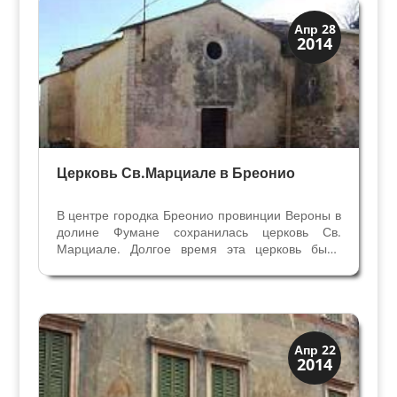
Скрытая Верона
Апр 28
2014
Церкви
Церковь Св.Марциале в Бреонио
В центре городка Бреонио провинции Вероны в
долине Фумане сохранилась церковь Св.
Марциале. Долгое время эта церковь была
приходской главной церквью в деревне,
построена она в XII веке, но раньше выглядела
не так. Простое и скромное здание, которое мы
видим сейчас –...
Виллы и дворцы
Апр 22
2014
Скрытая Верона