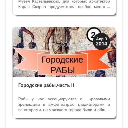
Музея Кастельвеккио, для которых архитектор
Карло Скарпа предусмотрел особое место в
первом зале Музея. Он построил подобие
маленького античного храма, и свет на
ценнейшие экспонаты падает сверху, как в
древних языческих...
Верона
Апр 3
2014
Музеи
Городские рабы,часть II
Рабы у нас ассоциируются с кровавыми
зрелищами в амфитеатрах, гладиаторами и
венаторами, но у каждого города были и общие
рабы. Мы продолжаем разговор о городских
рабах в Римской империи на территории
Цизальпийской Галлии, теперь попробуем