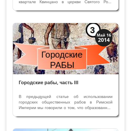
квартале Квинцано в церкви Святого Роха
отсырела штукатурка на стене и обвалилась.
Под осыпавшимся слоем неожиданно
оказались три креста-символа крестоносцев. В
маленькой деревне под...
Верона
Май 16
2014
Музеи
Городские рабы, часть III
В предыдущей статье об использовании
городских общественных рабов в Римской
Империи мы говорили о том, что образованные
рабы служили магистратам города и были
заняты на бюрократических работах, это и
писари, архивариусы, секретари и сборщики
налогов,также публичные...