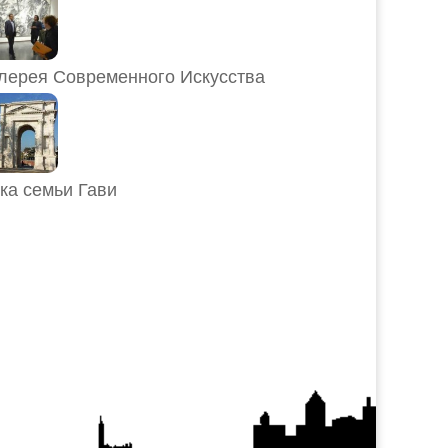
лерея Современного Искусства
ка семьи Гави