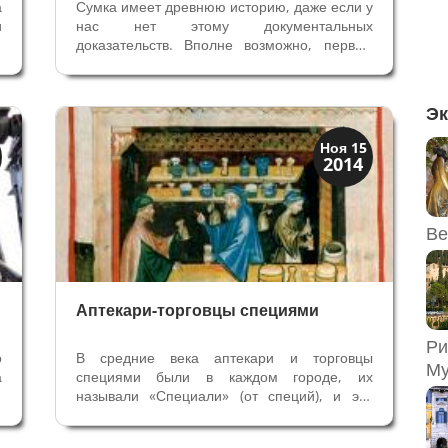
а
Сумка имеет древнюю историю, даже если у
и
нас нет этому документальных
и
доказательств. Вполне возможно, первые
й
«сумки-кошели» родились вместе с
и
деньгами и необходимостью их хранить и
а
переносить. В античной Греции для
Эк
хранения монет использовали кожаные
мешочки, поэтому...
Мода и ремесла
Ноя 15
2014
Традиции
Ве
Аптекари-торговцы специями
Ри
о
В средние века аптекари и торговцы
Му
а
специями были в каждом городе, их
я
называли «Специали» (от специй), и эти
,
ремесленники в Вероне входили в
и
Корпорацию Торговцев. В 1409 году здесь