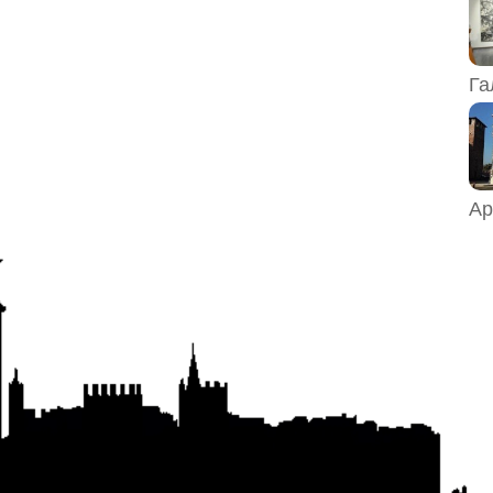
Га
Ар