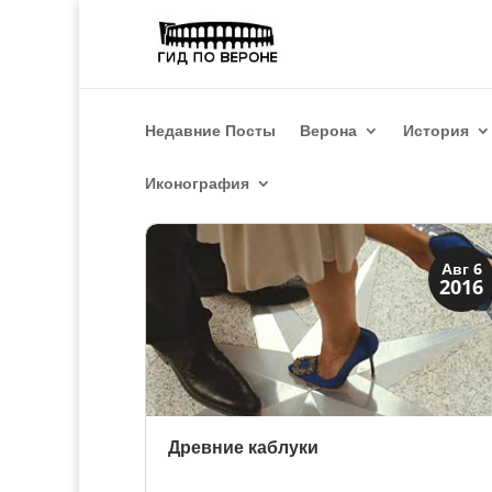
Недавние Посты
Верона
История
Иконография
Мода и ремесла
Авг 6
2016
Традиции
Древние каблуки