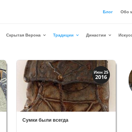
Блог
Обо 
Скрытая Верона
Традиции
Династии
Искус
Мода и ремесла
Июн 25
2016
Традиции
Сумки были всегда