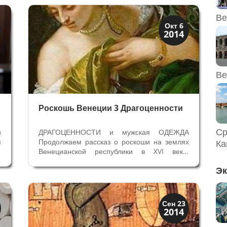
я
же были и ремесленники - производители
сумок и отдельно от них те, кто шил
Ве
перчатки....
Мода и ремесла
Окт 6
2014
Традиции
Ве
Роскошь Венеции 3 Драгоценности
Ср
и
ДРАГОЦЕННОСТИ и мужская ОДЕЖДА
я
Продолжаем рассказ о роскоши на землях
Ка
ы
Венецианской республики в XVI веке,
е
представление о которой мы увидели на
Эк
ы
выставке Паоло Веронезе в Вероне. После
и
рассказа о тканях и капризной женской моде
настала очередь поговорить о мужской...
Мода и ремесла
Сен 23
2014
Традиции