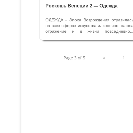
Роскошь Венеции 2 — Одежда
ОДЕЖДА - Эпоха Возрождения отразилас
на всех сферах искусства и, конечно, нашл
отражение и в жизни повседневной
изменились вкусы людей, изменилась мода
В начале XVI века одежда становится боле
пышной и объёмной. Вышли из мод
удлинённые готические силуэты, ...
Page 3 of 5
«
1