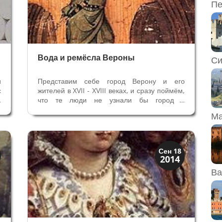
Пе
Вода и ремёсла Вероны
Си
и
Представим себе город Верону и его
с
жителей в XVII - XVIII веках, и сразу поймём,
с
что те люди не узнали бы город в
й
современной Вероне, которую мы видим
Ма
c
теперь. Во многом благодаря реке Адидже,
и
Верона стала важной автономной Коммуной
.
в XII веке и цветущей столицей...
Мода и ремесла
Сен 18
2014
Традиции
Ва