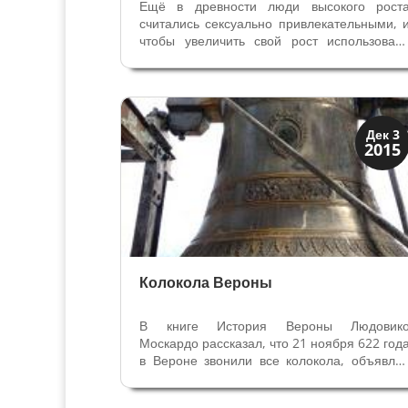
Ещё в древности люди высокого рост
считались сексуально привлекательными, 
чтобы увеличить свой рост использовал
обувь с деревянными клиньями. В Древне
Греции актеры (исключительно мужчины) 
гетеры использовали котурны — сандали н
высокой подошве для увеличения...
Мода и ремесла
Дек 3
2015
Традиции
Колокола Вероны
В книге История Вероны Людовик
Москардо рассказал, что 21 ноября 622 год
в Вероне звонили все колокола, объявля
печальную весть — смерть Епископа Мауро
который был почитаем и уважаем всем