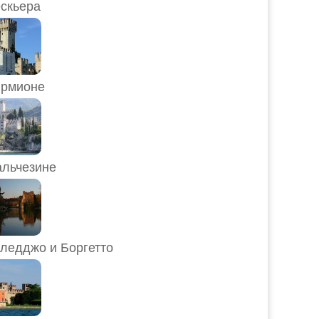
скьера
рмионе
льчезине
ледджо и Боргетто