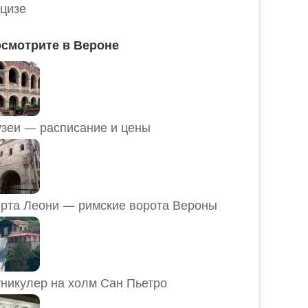
цизе
смотрите в Вероне
Музеи — расписание и цены
рта Леони — римские ворота Вероны
никулер на холм Сан Пьетро