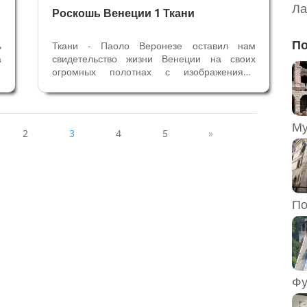
Ла
Роскошь Венеции 1 Ткани
По
ь
Ткани - Паоло Веронезе оставил нам
а
свидетельство жизни Венеции на своих
,
огромных полотнах с изображениями
.
банкетов и венецианских праздничных
е
пиров. Он - «изобретатель» таких картин,
ы
первым наполнил религиозные сюжеты
Тайной Вечери огромной толпой
2
3
4
5
»
персонажей и...
По
Фу