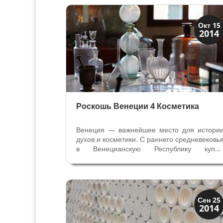
верующими. К этой эпохе относитс
«грозовой» колокол Дель Фигар , который...
Мода и ремесла
Окт 15
2014
Традиции
Роскошь Венеции 4 Косметика
Венеция — важнейшее место для истори
духов и косметики. С раннего средневековь
в Венецианскую Республику купц
привозили разное сырьё с Востока, а такж
заморские технологии и секрет
производства. В истории косметики Венеци
важен 1071 год, когда дож Доменико...
Мода и ремесла
Сен 25
2014
Традиции