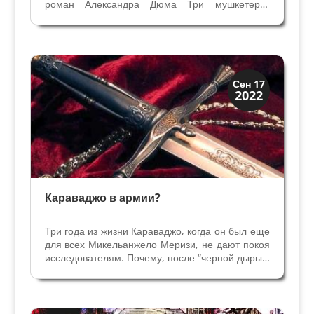
роман Александра Дюма Три мушкетера?
Сюжет Трех мушкетеров основан на реальных
исторических личностях и событиях,
переработанных пылкой фантазией Дюма,
приправленных любовью, интригами и...
Загадки прошлого
Сен 17
2022
История
Караваджо в армии?
Три года из жизни Караваджо, когда он был еще
для всех Микельанжело Меризи, не дают покоя
исследователям. Почему, после “черной дыры в
3,5 года” в его биографии началось
феноменальное творчество в Риме? Предлагаю
одну из версий загадочных трех лет в жизни
художника...