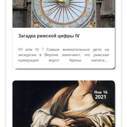
Загадка римской цифры IV
IIII или IV ? Самые внимательные дети на
экскурсии в Вероне замечают, что римская
нумерация ворот Арены написана
“неправильно”, ведь мы знаем другие правила
написания римских цифр. Номер ворот 68
написан как LXVIIII. Четыре единички подряд
режут глаз. Каменщики,...
Загадки прошлого
Янв 16
2021
История