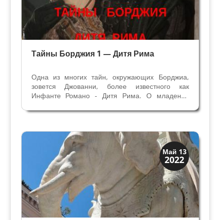
Тайны Борджия 1 — Дитя Рима
Одна из многих тайн, окружающих Борджиа,
зовется Джованни, более известного как
Инфанте Романо - Дитя Рима. О младенце
говорили все и долго обсуждали тайну его
рождения. Мы, вероятно, никогда не узнаем, кто
были родители, если только историки не найдут
новый документ...
Загадки прошлого
Май 13
2022
История