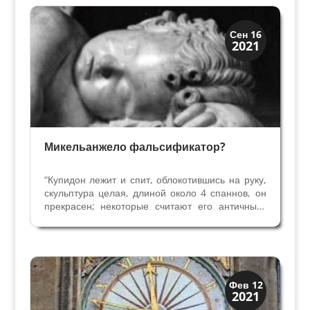
свои возможности. “Могу...
Загадки прошлого
Сен 16
2021
История
Микельанжело фальсификатор?
“Купидон лежит и спит, облокотившись на руку,
скульптура целая, длиной около 4 спаннов, он
прекрасен; некоторые считают его античным,
некоторые современным, как бы то ни было, он
совершенен” (27 июня 1496 года, письмо
Антонио Пико делла Мирандола в Мантую
Маркизе...
Загадки прошлого
Фев 12
2021
История