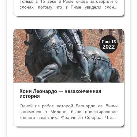
Только в 16 веке в Риме снова заговорили о
слонах, потому что в Риме увидели слона.
Мануэль д'Авиц I, король Португалии,
ревностный католик нуждался в экономической
и политической поддержке папы, чтобы
завладеть рынком специй....
Загадки прошлого
Янв 13
2022
История
Кони Леонардо — незаконченная
история
Одной из работ, которой Леонардо да Винчи
занимался в Милане, было проектирование
конного памятника Франческо Сфорца. Чтобы
получить работу при миланском правителе
Людовико иль Моро, Леонардо да Винчи
посылал ему письма, где представлял себя и