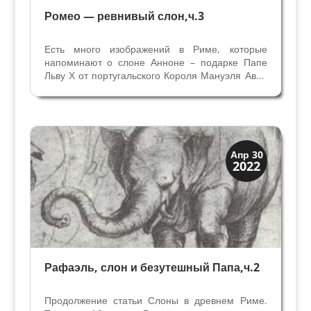
Ромео — ревнивый слон,ч.3
Есть много изображений в Риме, которые
напоминают о слоне Анноне – подарке Папе
Льву Х от португальского Короля Мануэля Авиц
в 1514 году. Подробно читайте в статье
Рафаэль, слон и безутешный Папа. Слона мы
видим на фресках, гобеленах, на украшениях
дворцов и залов, на...
Загадки прошлого
Апр 30
2022
История
Рафаэль, слон и безутешный Папа,ч.2
Продолжение статьи Слоны в древнем Риме.