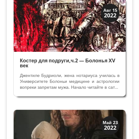
Загадки прошлого
Авг 15
2022
История
Костер для подруги,ч.2 — Болонья XV
век
Джентиле Будриоли, жена нотариуса училась в
Университете Болоньи медицине и астрологии
вопреки запретам мужа. Начало читайте в сатье
Охота на ведьм - Принцесса Сфорца,ч.1 Много
времени она проводила в монастыре у
знакомого по Университету монаха-
францисканца Фра...
Загадки прошлого
Май 23
2022
История