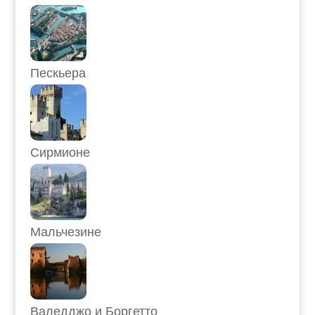
Пескьера
Сирмионе
Мальчезине
Валедджо и Боргетто