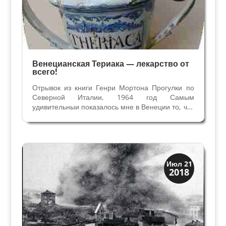
Венецианская Териака — лекарство от
всего!
Отрывок из книги Генри Мортона Прогулки по
Северной Италии, 1964 год Самым
удивительныи показалось мне в Венеции то, что
до сих пор можно купить самое древнее
лекарство в мире — териаку. Продается она в
аптеке Теста д Оро (Золотая Голова). Это
неподалеку от моста...
Загадки прошлого
Июл 21
2018
История