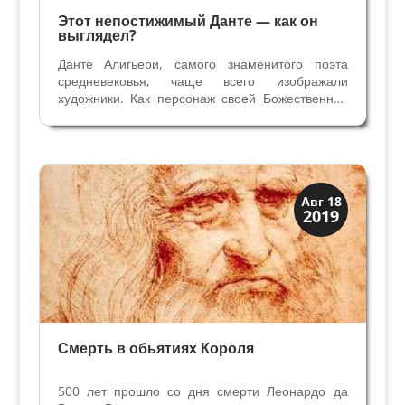
Этот непостижимый Данте — как он
выглядел?
Данте Алигьери, самого знаменитого поэта
средневековья, чаще всего изображали
художники. Как персонаж своей Божественной
Комедии он присутствует на всех миниатюрах
— иллюстрациях поэмы. И не только… Его
портретные изображения — знаменитые и не
очень мы встречаем у...
Загадки прошлого
Авг 18
2019
История
Смерть в обьятиях Короля
500 лет прошло со дня смерти Леонардо да