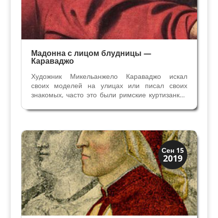
Мадонна с лицом блудницы —
Караваджо
Художник Микельанжело Караваджо искал
своих моделей на улицах или писал своих
знакомых, часто это были римские куртизанки.
Одна из моделей Караваджо Анна Бьянкини по
прозвищу Анучча стала заниматься
проституцией с 12 лет. Как это было принято,
она пошла по стопам...
Загадки прошлого
Сен 15
2019
Иконография