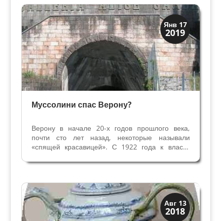
дв длинный...
XIX век до наших дней
Янв 17
2019
Верона
Муссолини спас Верону?
Верону в начале 20-х годов прошлого века,
почти сто лет назад, некоторые называли
«спящей красавицей». С 1922 года к власти
пришел фашизм. В Вероне выборы 1923 года
выиграл Витторио Раффальди, практически
«уничтожив» предыдущее управление
социалистов и едва выжившую...
Загадки прошлого
Авг 13
2018
История