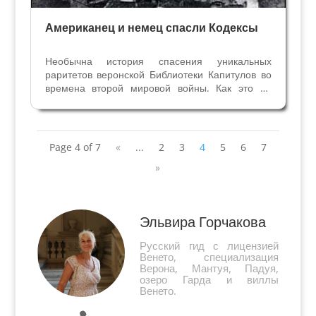
Американец и немец спасли Кодексы
Необычна история спасения уникальных
раритетов веронской Библиотеки Капитулов во
времена второй мировой войны. Как это ни
парадоксально звучит, спасением манускриптов
занимались американец, немец и священник:
Бернард Пиблз, Вольфганг Хагеманн и
монсиньор Джужеппе...
Page 4 of 7
«
...
2
3
4
5
6
7
»
Эльвира Горчакова
Русский гид с лицензией
Венето, специализация
Верона, Мантуя, Падуя,
озеро Гарда и виллы
Венето.