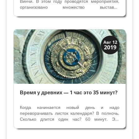
Винчи. В этом году проводятся мероприятия,
организовано множество выставок,
посвященных гению Эпохи Возрождения -
художнику, скульптору, инженеру,
изобретателю, намного опередившему свое
время. Даже вино, созданное по...
Загадки прошлого
Авг 12
2019
История
Время у древних — 1 час это 35 минут?
Когда начинается новый день и надо
переворачивать листок календаря? В полночь.
Сколько длится один час? 60 минут. Это
известно нам всем и не вызывает сомнений, но
так было не всегда. Всего несколько столетий
назад летний час мог длиться более 75 минут