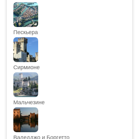
Пескьера
Сирмионе
Мальчезине
Валедджо и Боргетто