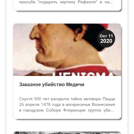
просьба “подарить картину Рафаэля” в наши
дни. А всего 500 лет назад с такими словами
обратился к Папе Римскому Клементу VII
Маркиз Мантуи Федерико II Гонзага. И что
ответил Папа? -...
Династии
Окт 11
2020
Загадки прошлого
Заказное убийство Медичи
Cпустя 500 лет раскрыта тайна заговора Пацци
26 апреля 1478 года в воскресенье Вознесения
в городском Соборе Флоренции группа убийц
во главе с Франческо де Пацци нанесла 19
смертельных ран Джулиано де Медичи и был
ранен старший брат Лоренцо. Он сумел
укрытся в ризнице...