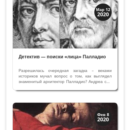
Загадки прошлого
Мар 12
2020
Иконография
Детектив — поиски «лица» Палладио
Разрешилась очередная загадка – веками
историков мучал вопрос о том, как выглядел
знаменитый архитектор Палладио? Андреа сын
Пьетро делла Гондола (1508 – 1580) в 31 год
стал называть себя Палладио и прославился
под этим именем. Не существует его
официального Портрета,...
Загадки прошлого
Фев 8
2020
История