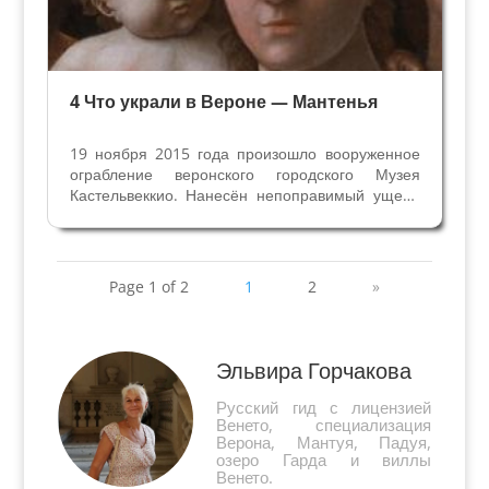
4 Что украли в Вероне — Мантенья
19 ноября 2015 года произошло вооруженное
ограбление веронского городского Музея
Кастельвеккио. Нанесён непоправимый ущерб
мировой культуре, украдены 17 картин, среди
них знаменитые шедевры работы Пизанелло,
Андреа Мантенья, Беллини, Рубенса,
Тинторетто, Джованни...
Page 1 of 2
1
2
»
Эльвира Горчакова
Русский гид с лицензией
Венето, специализация
Верона, Мантуя, Падуя,
озеро Гарда и виллы
Венето.