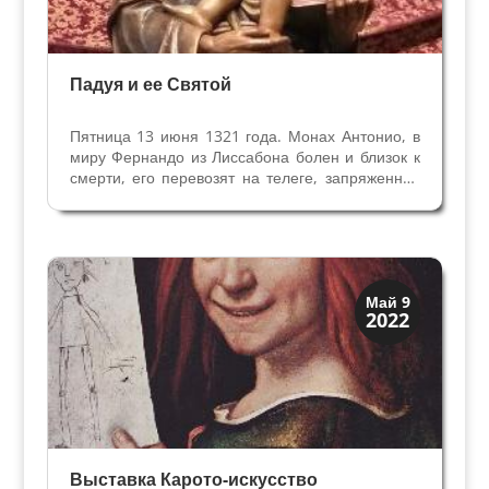
Падуя и ее Святой
Пятница 13 июня 1321 года. Монах Антонио, в
миру Фернандо из Лиссабона болен и близок к
смерти, его перевозят на телеге, запряженной
буйволами, из маленькой деревни
Кампсанпьеро к городу в котором он хочет
умереть. Приблизившись к северной окраине
Падуи (в Арчеллу)...
Искусство
Май 9
2022
Музеи
Выставка Карото-искусство