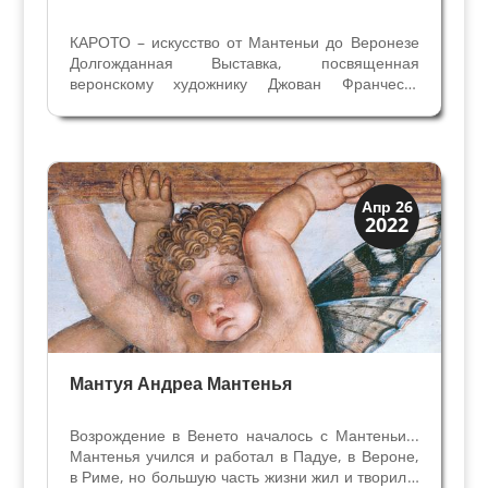
КАРОТО – искусство от Мантеньи до Веронезе
Долгожданная Выставка, посвященная
веронскому художнику Джован Франческо
Карото (1480 – 1555), открывается во Дворце
Гран Гвардия 13 мая 2022 годаВыставка
разделена на разделы, в которых освещаются
особые моменты карьеры...
Мантуя и Падуя
Апр 26
2022
Экскурсии
Мантуя Андреа Мантенья
Возрождение в Венето началось с Мантеньи...
Мантенья учился и работал в Падуе, в Вероне,
в Риме, но большую часть жизни жил и творил в