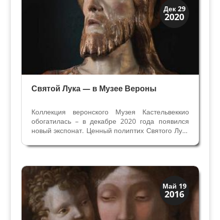
Искусство
Дек 29
2020
Музеи
Святой Лука — в Музее Вероны
Коллекция веронского Музея Кастельвеккио
обогатилась – в декабре 2020 года появился
новый экспонат. Ценный полиптих Святого Луки
занял достойное место в зале Мантеньи.
Полиптих означает "состоящий из многих
дощечек", это картина на деревянной основе,
разделенная на...
Искусство
Май 19
2016
Художники