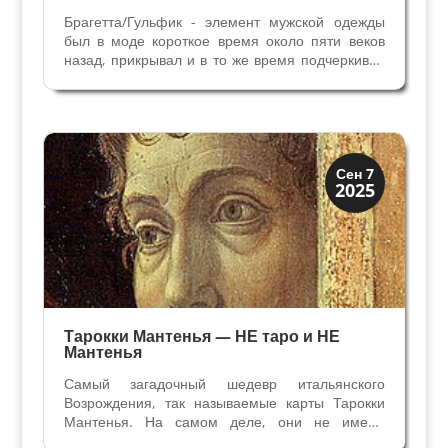
Брагетта/Гульфик - элемент мужской одежды
был в моде короткое время около пяти веков
назад, прикрывал и в то же время подчеркивал
часть тела, которую нельзя было даже назвать в
обществе. Брагетта была широко
распространена по всей Европе, включая
Италию в 15 -16...
Иконография
Сен 7
2025
Смерть и Триумфы
Тарокки Мантенья — НЕ таро и НЕ
Мантенья
Самый загадочный шедевр итальянского
Возрождения, так называемые карты Тарокки
Мантенья. На самом деле, они не имеют
отношения к картам Таро и не созданы