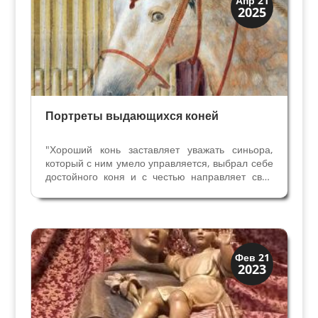
Апр 21
2025
Портреты
Портреты выдающихся коней
"Хороший конь заставляет уважать синьора,
который с ним умело управляется, выбрал себе
достойного коня и с честью направляет свои
способности на то, что полезно, необходимо и
очень почетно " Слова Клаудио Корте,
итальянского мастера верховой езды на службе
у таких...
Святые и реликвии
Фев 21
2023
Традиции