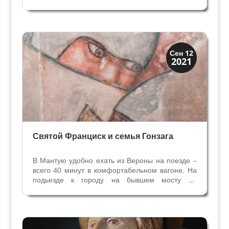
Мантуе. Маркиз Гонзага неохотно отпускал
придворного художника работать надругих
заказчиков. Здесь предоставляется
уникальная...
Династии
Сен 12
2021
Мантуя и Феррара
Святой Франциск и семья Гонзага
В Мантую удобно ехать из Вероны на поезде –
всего 40 минут в комфортабельном вагоне. На
подьезде к городу на бывшем мосту 12
Апостолов все смотрят направо – открывается
живописное Верхнее озеро с одним из
символов Мантуи – лотосами. Но если кто-
нибудь посмотрит...