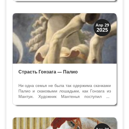
замечательным художником Венето Андреа
Мантенья. Почему же их называют Таро
Мантенья? Из-за ошибки...все...
Династии
Апр 29
2025
Мантуя и Феррара
Страсть Гонзага — Палио
Ни одна семья не была так одержима скачками
Палио и скаковыми лошадьми, как Гонзага из
Мантуи. Художник Мантенья поступил на
службу к Гонзага в 1460 году, но уже до этого
мастерски изображал лошадей. На своей
первой самостоятельной работе около 1452
года в часовне...
Иконография