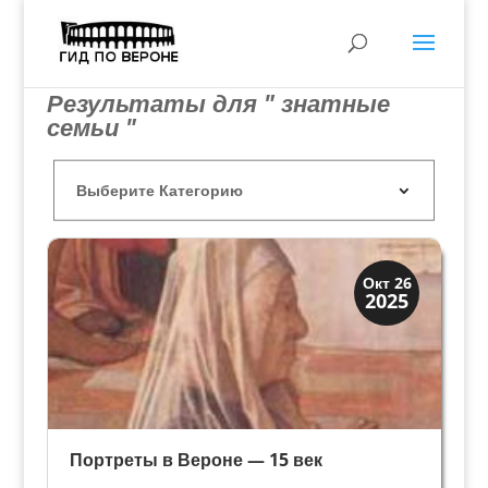
Результаты для " знатные
семьи "
Верона
Окт 26
2025
Веронцы
Портреты в Вероне — 15 век