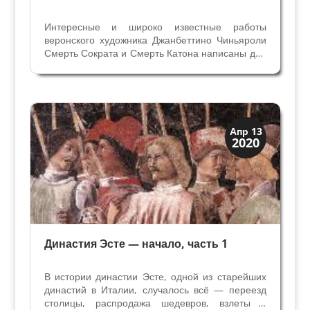
Интересные и широко известные работы
веронского художника Джанбеттино Чиньяроли
Смерть Сократа и Смерть Катона написаны для
графа Карло Фирмиан (1718 – 1782) - министра
австрийской Ломбардии в Милане,
вицегубернатора Мантуи. Карло Фирмиан
отличался широким кругом...
Династии
Апр 13
2020
Мантуя и Феррара
Династия Эсте — начало, часть 1
В истории династии Эсте, одной из старейших
династий в Италии, случалось всё — переезд
столицы, распродажа шедевров, взлеты и