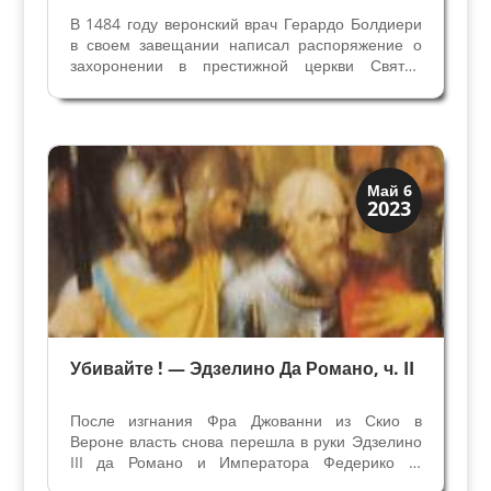
В 1484 году веронский врач Герардо Болдиери
в своем завещании написал распоряжение о
захоронении в престижной церкви Святой
Анастасии. Одно из многих завещаний
веронцев, дошедших до наших дней, но оно
отличается от других. В завещании указано, что
на стене рядом с...
Верона
Май 6
2023
Средневековая
Убивайте ! — Эдзелино Да Романо, ч. II
После изгнания Фра Джованни из Скио в
Вероне власть снова перешла в руки Эдзелино
III да Романо и Императора Федерико II,
которым удалось победить ломбардцев. В