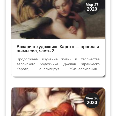
Верона
Мар 27
2020
Веронцы
Вазари о художнике Карото — правда и
вымысел, часть 2
Продолжаем изучение жизни и творчества
веронского художника Джован Франческо
Карото, анализируя Жизнеописания…
Джорджио Вазари с комментариями
Алессандры Дзамперини. Начало читайте в
статье Вазари о художнике Карото, часть 1
Работа для маркиза Монферрато Побывав на...
Искусство
Фев 26
2020
Художники