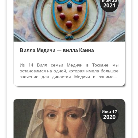
Май 20
2021
Медичи Флоренция
Вилла Медичи — вилла Каина
Из 14 Вилл семьи Медичи в Тоскане мы
остановимся на одной, которая имела большое
значение для династии Медичи и занимала
важное место в любовной истории Герцога
Франческо I Медичи и Бьянки Капелло. Вилла
Поджио в Кайано Местность вокруг Кайано, где
расположена летняя...
Династии
Июн 17
2020
Медичи Флоренция