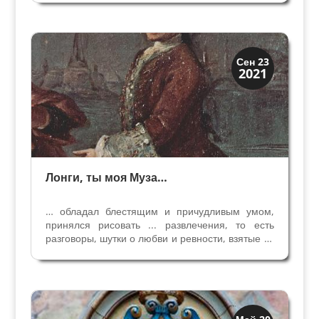
течении следующих 23 лет Эдзелино III правил
Вероной и завоёванными территориями, и
проявил себя также...
Искусство
Сен 23
2021
Художники
Лонги, ты моя Муза…
… обладал блестящим и причудливым умом,
принялся рисовать ... развлечения, то есть
разговоры, шутки о любви и ревности, взятые из
жизни, они впечатляли всех (Алессандро Лонги)
Сын точно описывают живопись, которая
прославила его отца Пьетро Фалька, известного
как...
Династии