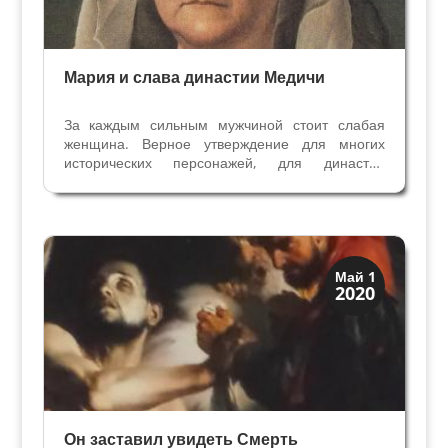
Мария и слава династии Медичи
За каждым сильным мужчиной стоит слабая
женщина. Верное утверждение для многих
исторических персонажей, для династии
Медичи такой женщиной стала Мария
Сальвиати. В истории она всегда остается в
тени мужчин, которым посвятила свою жизнь —
сначала мужу Джованни Медичи,...
Искусство
Май 1
2020
Коллекции знати
Он заставил увидеть Смерть