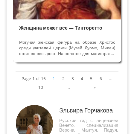
Женщина может все — Тинторетто
Могучая женская фигура на образе Христос
среди учителей церкви (Музей Дуомо, Милан)
стоит во весь рост. На полотне для магистратов
Венеции женщина-принцесса оседлала
дракона (Галерея Академии Венеции). Обе
картины написаны одним и тем же художником
Тинторетто в...
Page 1 of 16
1
2
3
4
5
6
...
10
...
»
Эльвира Горчакова
Русский гид с лицензией
Венето, специализация
Верона, Мантуя, Падуя,