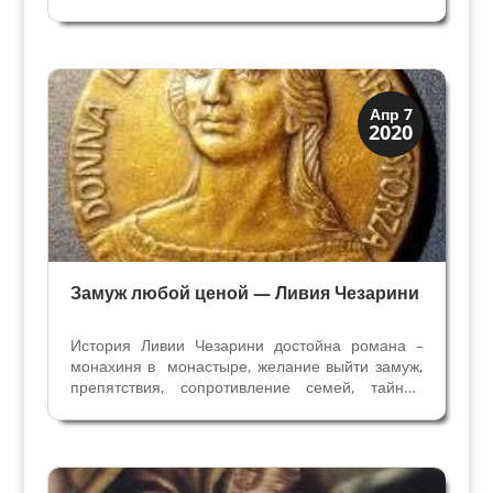
падения, убийства и предательство. Герцоги
Эсте сделали Феррару оживленным культурным
центром в XV веке, а через два столетия в
Модене собрали...
Династии
Апр 7
2020
Папская область
Замуж любой ценой — Ливия Чезарини
История Ливии Чезарини достойна романа –
монахиня в монастыре, желание выйти замуж,
препятствия, сопротивление семей, тайный
брак, побег, и счастливая жизнь с мужем.
История началась после убийства последнего
мужчины семьи Перетти - семьи Папы Римского
Сикста V. Его...