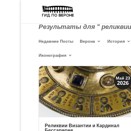
Результаты для " реликвии
Недавние Посты
Верона
История
Иконография
Святые и реликвии
Май 23
2026
Традиции
Реликвии Византии и Кардинал
Бессарионе