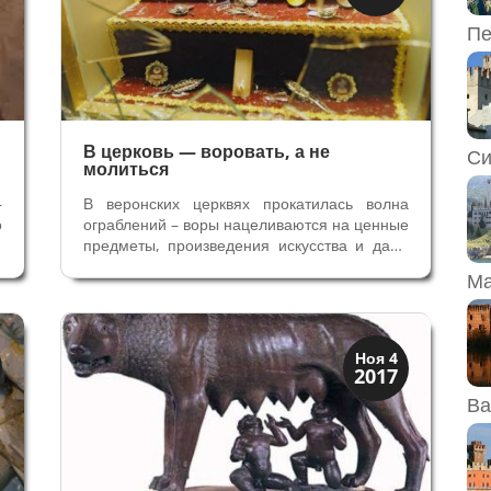
Верона
Пе
В церковь — воровать, а не
Си
молиться
–
В веронских церквях прокатилась волна
о
ограблений – воры нацеливаются на ценные
о
предметы, произведения искусства и даже
о
на реликвии Святых. В Кафедральном
Ма
п
Соборе Вероны, несмотря на постоянный
к
контроль и многочисленных туристов,
т
похитили бронзовую скульптуру Иоана...
Святые и реликвии
Ноя 4
2017
Традиции
Ва