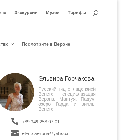
мне
Экскурсии
Музеи
Тарифы
ство
Посмотрите в Вероне
Эльвира Горчакова
Русский гид с лицензией
Венето, специализация
Верона, Мантуя, Падуя,
озеро Гарда и виллы
Венето.
+39 349 253 07 01
elvira.verona@yahoo.it