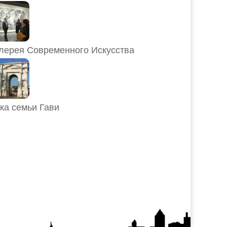
лерея Современного Искусства
ка семьи Гави