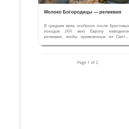
Молоко Богородицы — реликвия
В средние века, особенно после Крестовы
походов (XIII век) Европу наводнил
реликвии, якобы привезенные из Свято
Земли, и множество неожиданны
предметов, выдаваемых за священны
реликвии. Читайте статью Из какого дерев
был сделан Животворящи
Page 1 of 2
Крест? Святыми...