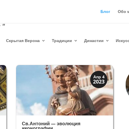
Блог
Обо 
 "
Скрытая Верона
Традиции
Династии
Искус
Святые и реликвии
Апр 4
2023
Традиции
Св.Антоний — эволюция
иконографии