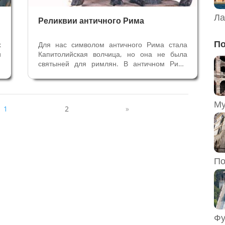
Ла
Реликвии античного Рима
По
х
Для нас символом античного Рима стала
и
Капитолийская волчица, но она не была
й
святыней для римлян. В античном Риме
х
были реликвии, которые назывались
е
‘pignora imperii’, что значит «гаранты
а
империи». Реликвии для римлян —
й
своеобразные талисманы и защитники
1
2
»
империи - её...
По
Фу