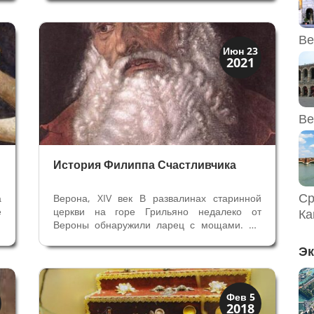
у
местных стал просто Святым и главную
ь
базилику города, посвященную ему,
называют Базилика Святого. Здесь...
Ве
Верона
Июн 23
2021
Веронцы
Ве
История Филиппа Счастливчика
Ср
а
Верона, XIV век В развалинах старинной
е
церкви на горе Грильяно недалеко от
Ка
е
Вероны обнаружили ларец с мощами. На
с
нем было указано, что это мощи Апостола
Эк
о
Иакова (Иаков старший или Иаков Заведеев
а
– старший брат Иоанна Богослова).
Подробнее об этом событии читайте в...
XIX век до наших дней
Фев 5
2018