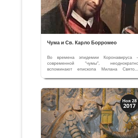
Традиции
Чума и Св. Карло Борромео
Во времена эпидемии Коронавируса 
современной “чумы”, неоднократн
вспоминают епископа Милана Святог
Карло Борромео. Кардинал Карл
Борромео (1538 – 1584) - архиеписко
Милана был канонизирован в 1610 году, ка
«человек, который, в мире уговоров, живе
распятый на...
Святые и реликвии
Ноя 28
2017
Традиции