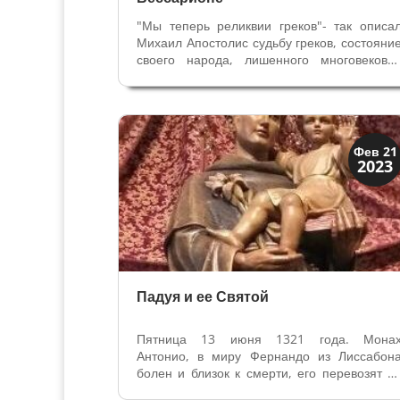
"Мы теперь реликвии греков"- так описа
Михаил Апостолис судьбу греков, состояни
своего народа, лишенного многовеково
империи и ее культурного превосходства
Слова греческого теолога и гуманист
Апостолиса (ок1422-1480) написан
незадолго до падения Константинополя...
Святые и реликвии
Фев 21
2023
Традиции
Падуя и ее Святой
Пятница 13 июня 1321 года. Мона
Антонио, в миру Фернандо из Лиссабон
болен и близок к смерти, его перевозят н
телеге, запряженной буйволами, и