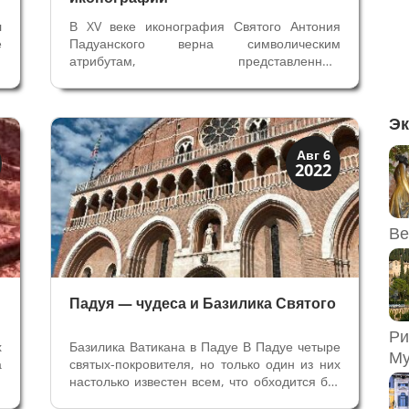
л
В XV веке иконография Святого Антония
е
Падуанского верна символическим
й
атрибутам, представленным
.
флорентийским скульптором Донателло на
а
алтаре Базилики в середине века.
ы
Донателло создал новаторский комплекс
Эк
скульптур из бронзы. Начало в статье Падуя
и ее Святой. Алтарь...
Мантуя и Падуя
Авг 6
2022
Экскурсии
Ве
Падуя — чудеса и Базилика Святого
Ри
х
Базилика Ватикана в Падуе В Падуе четыре
Му
а
святых-покровителя, но только один из них
а
настолько известен всем, что обходится без
з
имени. Святой Антоний Падуанский для