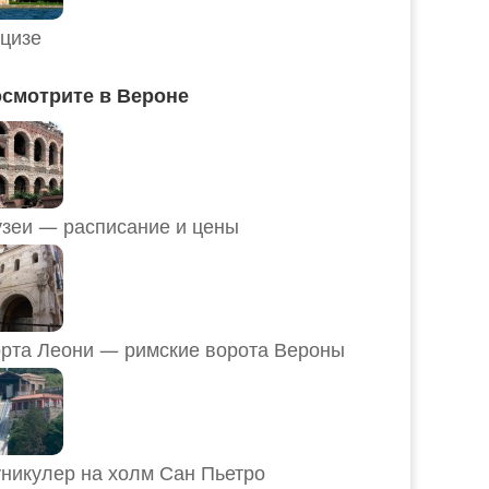
цизе
смотрите в Вероне
Музеи — расписание и цены
рта Леони — римские ворота Вероны
никулер на холм Сан Пьетро