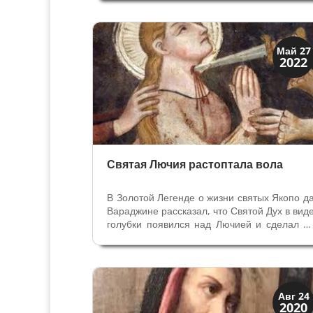
маленькой деревни Кампсанпьеро к город
в котором он хочет умереть. Приблизившис
к северной окраине Падуи (в Арчеллу)...
Святые и реликвии
Май 27
2022
Традиции
Святая Лючия растоптала вола
В Золотой Легенде о жизни святых Якопо д
Вараджине рассказал, что Святой Дух в вид
голубки появился над Лючией и сделал е
недвижимой – ее не смогли сдвинуть 
места, чтобы отвести на мест
мученичества за христианскую веру. З
отказ поклоняться идолам ее...
Святые и реликвии
Авг 24
2020