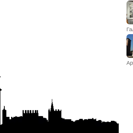
Га
Ар