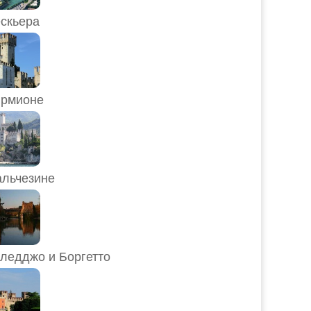
скьера
рмионе
льчезине
ледджо и Боргетто