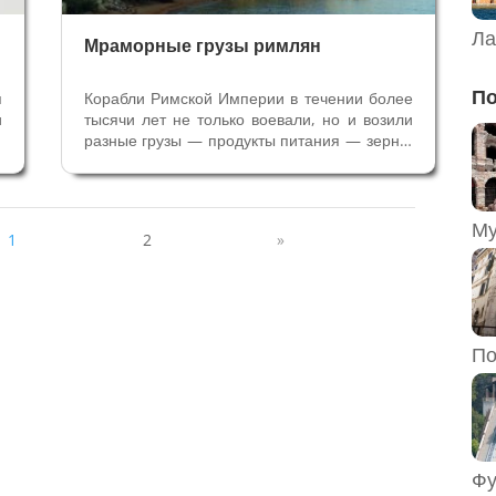
Ла
Мраморные грузы римлян
По
я
Корабли Римской Империи в течении более
и
тысячи лет не только воевали, но и возили
у
разные грузы — продукты питания — зерно,
о
соус гарум, вино, масло, а также посуду,
х
бронзу, свинец и строительные материалы
в
— мрамор и другой камень. Ценный мрамор
и
привозили на...
1
2
»
По
Фу