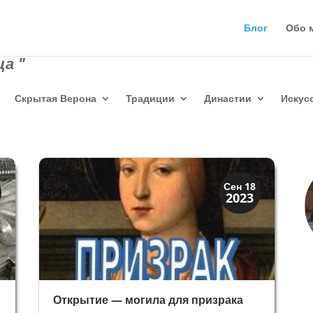
Блог
Обо 
а "
Скрытая Верона
Традиции
Династии
Искус
История
Сен 18
2023
Открытия
Открытие — могила для призрака