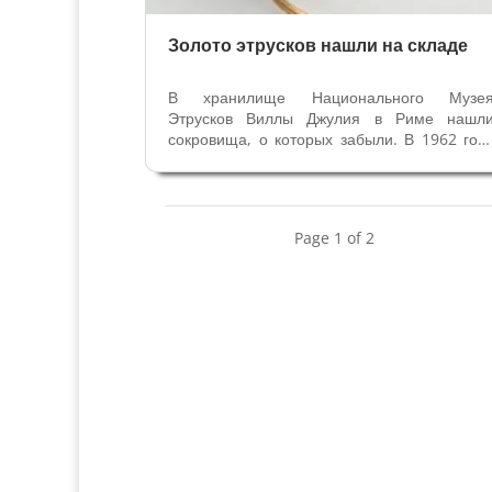
Золото этрусков нашли на складе
В хранилище Национального Музе
Этрусков Виллы Джулия в Риме нашл
сокровища, о которых забыли. В 1962 год
карабинеры конфисковали в Витерб
награбленные предметы у черны
копателей из некрополя Полледрара 
Вульчи. Конфискованные ценност
Page 1 of 2
поместили в хранилище Музея...