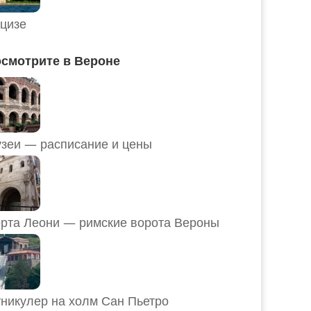
цизе
смотрите в Вероне
Музеи — расписание и цены
рта Леони — римские ворота Вероны
никулер на холм Сан Пьетро