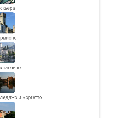
скьера
рмионе
льчезине
ледджо и Боргетто