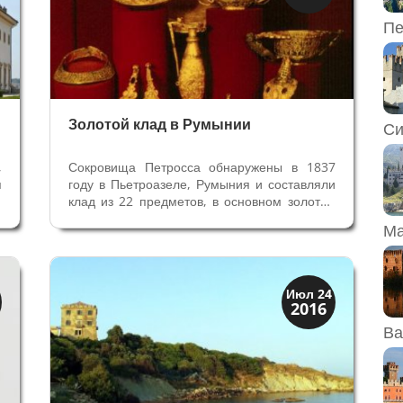
Клады и медали
Пе
Золотой клад в Румынии
Си
,
Сокровища Петросса обнаружены в 1837
я
году в Пьетроазеле, Румыния и составляли
а
клад из 22 предметов, в основном золотых
и
— драгоценности, блюда, чаши и 2
Ма
а
ожерелья с руническими письменами. Эти
а
сокровища считаются лучшими
а
полихромными экземплярами варварского
искусства...
История
Июл 24
2016
Клады и медали
Ва