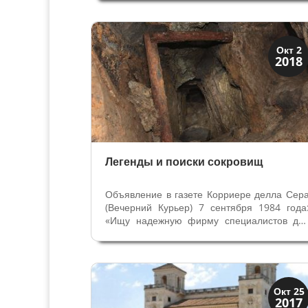
могучей династии на территория
варварского королевства франков
Рыжеватые длинные волосы, шлем короля
воина, который за...
Праздники и легенды
Окт 2
2018
Традиции
Легенды и поиски сокровищ
Объявление в газете Корриере делла Сер
(Вечерний Курьер) 7 сентября 1984 года
«Ищу надежную фирму специалистов дл
поисков испанского сокровища. Гарантиру
максимальную серьезность и большу
вероятность успеха» До сих пор клад н
найден, но многие уверены, что в XIX...
История
Окт 25
2017