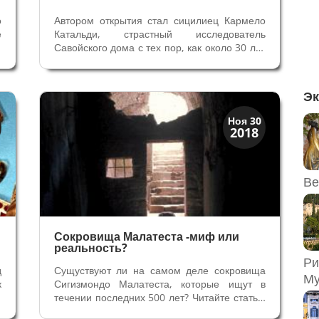
о
Автором открытия стал сицилиец Кармело
е
Катальди, страстный исследователь
,
Савойского дома с тех пор, как около 30 лет
и
назад он поселился в Фоссано. “Встреча" с
,
Боной Савойской была неизбежна:
ю
герцогиня была одной из самых интересных
Эк
е
фигур среди принцесс Савойского дома...
История
Ноя 30
2018
Клады и медали
Ве
Сокровища Малатеста -миф или
реальность?
Ри
д
Сущуствуют ли на самом деле сокровища
Му
к
Сигизмондо Малатеста, которые ищут в
ь
течении последних 500 лет? Читайте статью
ь
Легенды и поиски сокровищ Последнее