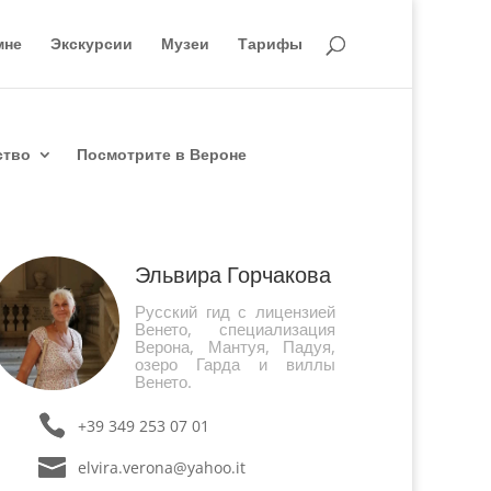
мне
Экскурсии
Музеи
Тарифы
ство
Посмотрите в Вероне
Эльвира Горчакова
Русский гид с лицензией
Венето, специализация
Верона, Мантуя, Падуя,
озеро Гарда и виллы
Венето.
+39 349 253 07 01
elvira.verona@yahoo.it