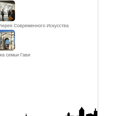
лерея Современного Искусства
ка семьи Гави