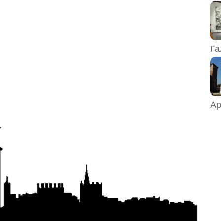
Га
Ар