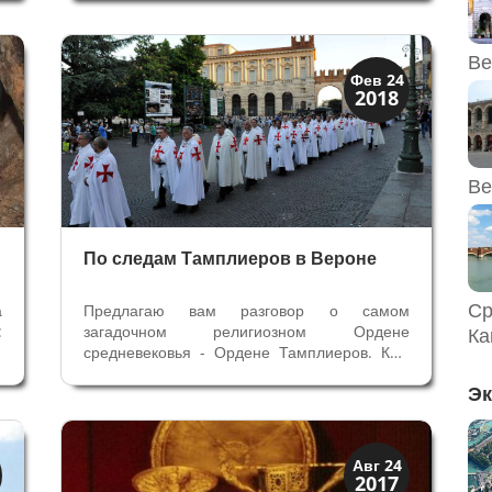
х
десятилетие жизни Сигизмондо Малатеста
.
не было легким и удачным — политическая
-
изоляция, конфликт с Папой,...
Ве
Верона
Фев 24
2018
Экскурсии
Ве
По следам Тамплиеров в Вероне
Ср
а
Предлагаю вам разговор о самом
:
загадочном религиозном Ордене
Ка
я
средневековья - Ордене Тамплиеров. Кем
ю
они были — рыцарями без страха и упрека
Эк
ю
или амбициозными и жадными монахами?
е
Еретиками или посвященными в высшую
мудрость? «Будь доблестным и сражайся,
как наши наши...
История
Авг 24
2017