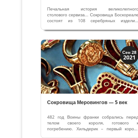
Печальная история великолепног
столового сервиза... Сокровища Боскореал
состоят из 108 серебряных изделий
незаконно вывезенных из Италии 
купленных французскими коллекционерами
которые затем передали их в дар музе
Лувра в Париже. Барон Эдмонд Джеймс д
Ротшильд,...
История
Сен 28
2021
Клады и медали
Сокровища Меровингов — 5 век
482 год Воины франки собрались пере
телом своего короля, готового 
погребению. Хильдерик – первый корол
франков из рода Меровингов, основател