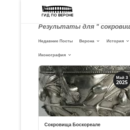
Результаты для " сокровищ
Недавние Посты
Верона
История
Иконография
История
Май 3
2025
Клады и медали
Сокровища Боскореале