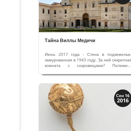
Клады и медали
Тайна Виллы Медичи
Июнь 2017 года - Стена в подземелье
замурованная в 1943 году. За ней секретна
комната с сокровищами? Полемик
французского археолога и Академи
Франции по поводу подвалов Дворц
Медичи. Вилла Медичи, жемчужин
Ренессанса в Риме с 1803 года стал
Академией Франции....
История
Сен 16
2016
Открытия