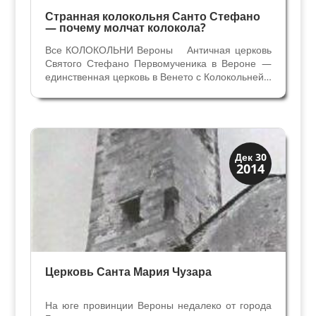
Странная колокольня Санто Стефано
— почему молчат колокола?
Все КОЛОКОЛЬНИ Вероны Античная церковь
Святого Стефано Первомученика в Вероне —
единственная церковь в Венето с Колокольней в
виде тибурия ломбардийского стиля. Раньше до
XII века на месте этой уникальной романской
колокольни была постройка в виде куба,
встроенного...
Скрытая Верона
Дек 30
2014
Церкви
Церковь Санта Мария Чузара
На юге провинции Вероны недалеко от города