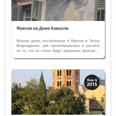
Фрески на Доме Кавалли
Многие дома, построенные в Вероне в Эпоху
Возрождения, уже проектировались в расчёте
на то, что их стены будут украшены фрескими
снаружи. Фрески на домах веронцев в те
времена не только декоративное украшение, но
важное дополнение архитектуры фасадов.
Яркий пример...
Колокольни
Янв 6
2015
Скрытая Верона