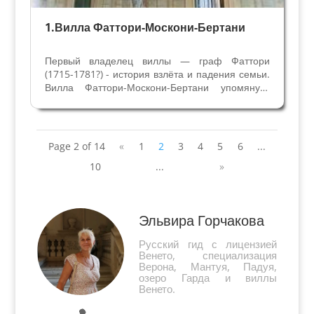
1.Вилла Фаттори-Москони-Бертани
Первый владелец виллы — граф Фаттори
(1715-1781?) - история взлёта и падения семьи.
Вилла Фаттори-Москони-Бертани упомянута
впервые в 1770 году биографом архитектора
Адриано Кристофали(1718-1788) Марчелло
Оретти «В Новаре в Вальполичелле сделал для
графа Фаттори...
Page 2 of 14
«
1
2
3
4
5
6
...
10
...
»
Эльвира Горчакова
Русский гид с лицензией
Венето, специализация
Верона, Мантуя, Падуя,
озеро Гарда и виллы
Венето.