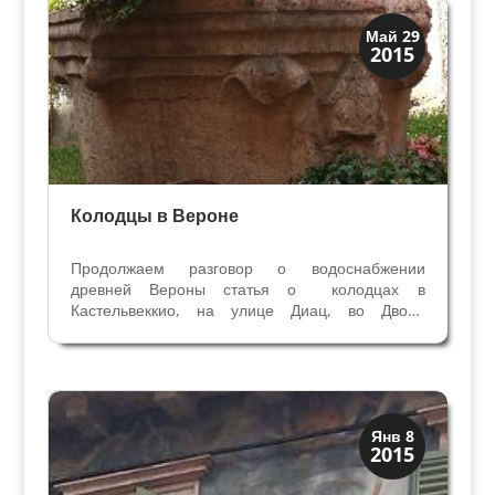
Мосты Колодцы Фонтаны
Май 29
2015
Скрытая Верона
Колодцы в Вероне
Продолжаем разговор о водоснабжении
древней Вероны статья о колодцах в
Кастельвеккио, на улице Диац, во Дворе
Трибунала и о знаменитом Колодце Маццанти
рядом с площадью Эрбе. Колодцы в
Кастельвеккио Два старейших колодца Вероны
находятся в замке Кастельвеккио. Первый...
Виллы и дворцы
Янв 8
2015
Скрытая Верона