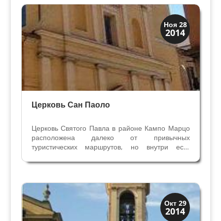
Возрождения, алтари...
Скрытая Верона
Ноя 28
2014
Церкви
Церковь Сан Паоло
Церковь Святого Павла в районе Кампо Марцо
расположена далеко от привычных
туристических маршрутов, но внутри есть
настоящие шедевры Эпохи Возрождения,
поэтому мы с вами поговорим о ней и заглянем
внутрь. Район расположения церкви Сан Паоло
ин Кампо Марцо Большой...
Колокольни
Окт 29
2014
Скрытая Верона