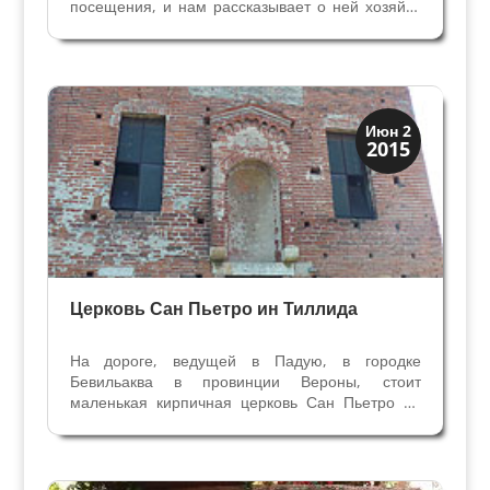
посещения, и нам рассказывает о ней хозяйка
синьора Дзамунер. Название Виллы Матарана
— это ни что иное как изменённое имя
монахини Мауры. Первый документ, где
упоминается Вилла — это...
Скрытая Верона
Июн 2
2015
Церкви
Церковь Сан Пьетро ин Тиллида
На дороге, ведущей в Падую, в городке
Бевильаква в провинции Вероны, стоит
маленькая кирпичная церковь Сан Пьетро ин
Тиллида. В 1919 году эту церковь спас
профессор Джузеппе Фьокко, когда её решили
снести. В то время здание было в ужасном
состоянии, без крыши, и...