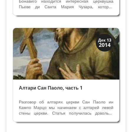
Бонавиго находится интересная церквушка
Пьеве ди Санта Мария Чузара, которая
является Национальным памятником, но
остается малоизвестной. В Бонавиго в 32 км к
юго-востоку от Вероны земли издавна
принадлежали разным крупным...
Скрытая Верона
Дек 13
2014
Церкви
Алтари Сан Паоло, часть 1
Разговор об алтарях церкви Сан Паоло ин
Кампо Марцо мы начинаем с алтарей левой
стены церкви. Статья получилась довольно
длинной, и мне пришлось разделить её на 2
части. В церкви Сан Паоло есть несколько
значительных надпрестольных образов Эпохи