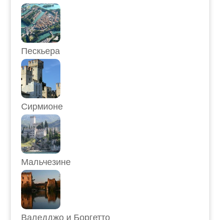
Пескьера
Сирмионе
Мальчезине
Валедджо и Боргетто