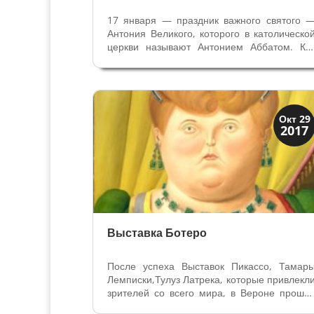
17 января — праздник важного святого 
Антония Великого, которого в католическо
церкви называют Антонием Аббатом. Ка
всегда, с его жизнью мы може
познакомиться, увидев посвященные ем
произведения искусства разных времен. О
родился в Египте около 250 года и стал...
Искусство
Окт 29
2017
Музеи
Выставка Ботеро
После успеха Выставок Пикассо, Тамар
Лемписки,Тулуз Латрека, которые привлекл
зрителей со всего мира, в Вероне прошл
выставка