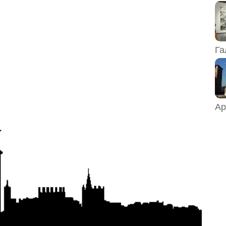
Га
Ар