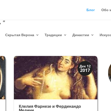
Блог
Обо 
 "
Скрытая Верона
Традиции
Династии
Искус
Династии
Дек 12
2017
Медичи Флоренция
Клелия Фарнезе и Фердинандо
Медичи