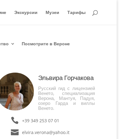
мне
Экскурсии
Музеи
Тарифы
ство
Посмотрите в Вероне
Эльвира Горчакова
Русский гид с лицензией
Венето, специализация
Верона, Мантуя, Падуя,
озеро Гарда и виллы
Венето.
+39 349 253 07 01
elvira.verona@yahoo.it