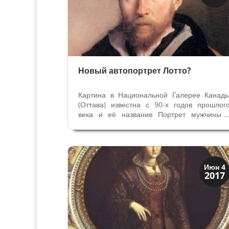
Открытия
Новый автопортрет Лотто?
Картина в Национальной Галерее Канад
(Оттава) известна с 90-х годов прошлог
века и её название Портрет мужчины 
шляпе или Портрет крестьянина ил
пастуха. Потрет написан маслом на бумаг
— основа хрупкая и дешевая. Эт
подтверждает недостаток средств 
художника...
Династии
Июн 4
2017
Медичи Флоренция