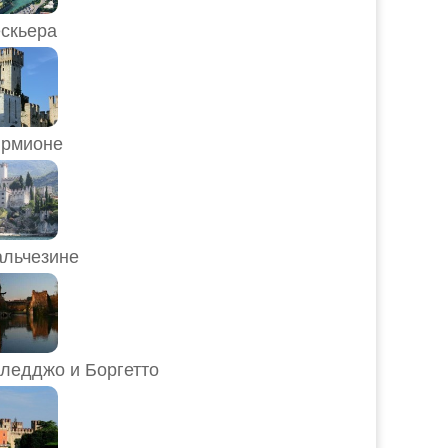
скьера
рмионе
льчезине
ледджо и Боргетто