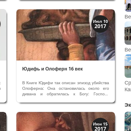
н
является главным входом в городской
ь
Музей, фреска была написана в 1574 году.
т
Изображение Мадонны с младенцем со...
Ве
История
Июл 10
2017
Мифы и Библия
Ве
Юдифь и Олоферн 16 век
Ср
х
В Книге Юдифи так описан эпизод убийства
в
Олоферна: Она остановилась около его
Ка
й
дивана и обратилась к Богу: Господь
В
всемогущественный, посмотри, что делаю я
Эк
о
в честь Иерусалима. Обращаюсь к тебе,
в
чтобы удался мой план победить наших
врагов. Юдифь приблизилась к балдахину...
Искусство
Июн 15
2017