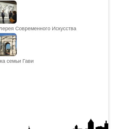
лерея Современного Искусства
ка семьи Гави