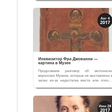
знаменитого колумбийского художника Фер
андо Ботеро. В Вероне он решил отметит
свои юбилеи – 85 лет жизни и 50 ле
творчества. В Вероне...
Искусство
Авг 4
2017
Музеи
Инквизитор Фра Джованни —
картина в Музее
Продолжаем разговор об экспоната
веронских Музеев, которые не выставлены 
залах из-за недостатка места или плохо
сохранности и находятся в запасниках. 
веронском Музее Кастельвеккио выставлен
чуть больше 600 произведений, а 
запасниках хранится около 30 тысяч...
История
Июн 28
2017