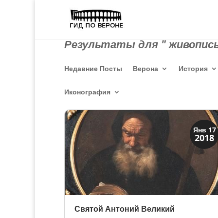
Результаты для " живопись
Недавние Посты
Верона
История
Иконография
Святые и реликвии
Янв 17
2018
Традиции
Святой Антоний Великий