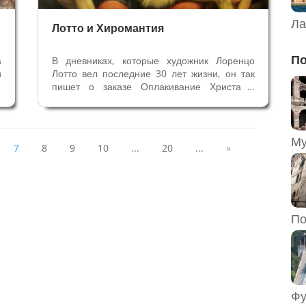
Ла
Лотто и Хиромантия
По
а
В дневниках, которые художник Лоренцо
и
Лотто вел последние 30 лет жизни, он так
л
пишет о заказе Оплакивание Христа в
м
феврале 1545 года: «Оплакивание,
ю
Пречистая Дева умирающая на руках
й
Святого Иоанна и умерший Иисус Христос
на коленях матери, и два ангелочка у
7
8
9
10
...
20
...
»
головы и у...
По
Фу