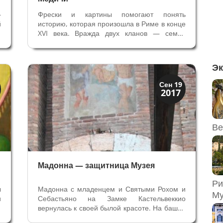
—
Фрески и картины помогают понять
й
историю, которая произошла в Риме в конце
к
XVI века. Вражда двух кланов — семей
м
Фарнезе и Медичи в лице Кардиналов из
у
этих родов вовлекла в свою орбиту судьбу
н
девушки — незаконной дочери Кардинала
Эк
Фарнезе — Клелии. Кардинал
Фердинандо...
Искусство
Сен 19
2017
Музеи
Ве
Мадонна — защитница Музея
Ри
ы
Мадонна с младенцем и Святыми Рохом и
Му
и
Себастьяно на Замке Кастельвеккио
а
вернулась к своей былой красоте. На башне
крепости Кастельвеккио, которая теперь