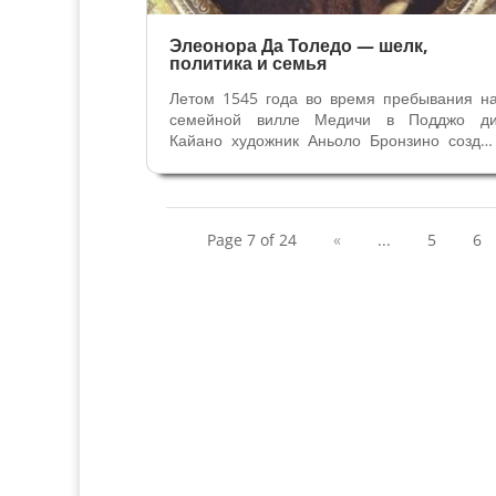
Элеонора Да Толедо — шелк,
политика и семья
Летом 1545 года во время пребывания н
семейной вилле Медичи в Подджо д
Кайано художник Аньоло Бронзино созда
Портрет герцогини Элеоноры с сыно
Джованни. Навеки он запечатлел изящну
красоту и фарфоровую бледность 23-летне
Герцогини Тосканской. Голубой фон на...
Page 7 of 24
«
...
5
6