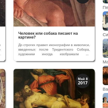
Символы
Пе
Человек или собака писают на
Си
картине?
ы
До строгих правил иконографии в живописи,
о
введенных после Тридентского Собора,
в
художники иногда изображали на
и
религиозных сценах собаку, поднявшую
Ма
е
лапу, или мужчину, справляющего малую
о
нужду. Никакого богохульства в этом не
у
видели, потому что такие естественные...
Искусство
Май 8
2017
Символы
Ва