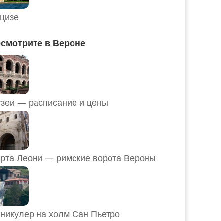
цизе
смотрите в Вероне
Музеи — расписание и цены
рта Леони — римские ворота Вероны
никулер на холм Сан Пьетро