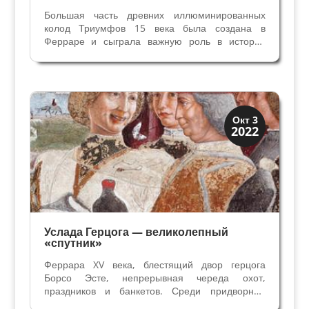
Большая часть древних иллюминированных
колод Триумфов 15 века была создана в
Ферраре и сыграла важную роль в истории
Таро, хотя образцов этого стиля до наших дней
дошло мало. Помимо Герцогства Феррары и ее
окрестностей, тот же стиль Таро использовался
и в других...
Династии
Окт 3
2022
Мантуя и Феррара
Услада Герцога — великолепный
«спутник»
Феррара XV века, блестящий двор герцога
Борсо Эсте, непрерывная череда охот,
праздников и банкетов. Среди придворных
выдающаяся личность из нового дворянства