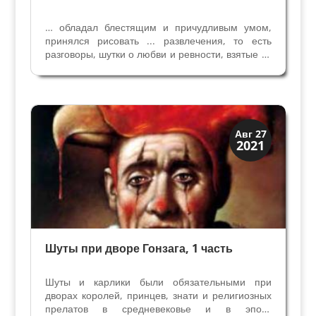
… обладал блестящим и причудливым умом,
принялся рисовать ... развлечения, то есть
разговоры, шутки о любви и ревности, взятые из
жизни, они впечатляли всех (Алессандро Лонги)
Сын точно описывают живопись, которая
прославила его отца Пьетро Фалька, известного
как...
Династии
Авг 27
2021
Мантуя и Феррара
Шуты при дворе Гонзага, 1 часть
Шуты и карлики были обязательными при
дворах королей, принцев, знати и религиозных
прелатов в средневековье и в эпоху