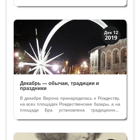
Возрождения. Они веселили придворных
шутками, иногда фривольного содержания и
сами чаще всего были обьектами шуток и
розыгрышей, зачастую жестоких и...
Праздники и легенды
Дек 12
2019
Традиции
Декабрь — обычаи, традиции и
праздники
В декабре Верона принарядилась к Рождеству,
на всех площадях Рождественские базары, а на
площади Бра установлена традиционная
скульптура — Комета, вылетающая из Арены. В
галлереях Арены проводится выставка
Рождественских яслей — Презепе,
традиционного украшения в...