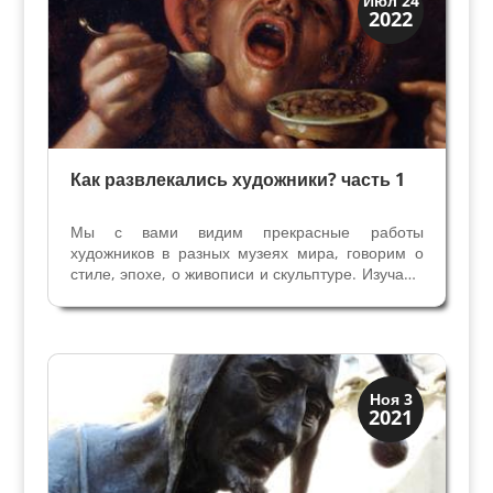
Июл 24
2022
Традиции
Как развлекались художники? часть 1
Мы с вами видим прекрасные работы
художников в разных музеях мира, говорим о
стиле, эпохе, о живописи и скульптуре. Изучаем
жизнь художников, их биографии, у кого они
учились, раздумываем, что вдохновляло их на
создание нежных Мадонн, величественных
алтарных икон и...
Династии
Ноя 3
2021
Мантуя и Феррара