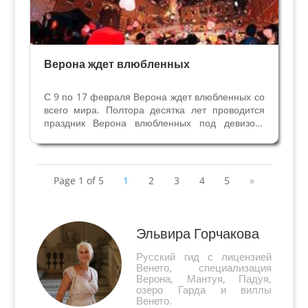
Верона ждет влюбленных
С 9 по 17 февраля Верона ждет влюбленных со
всего мира. Полтора десятка лет проводится
праздник Верона влюбленных под девизом:
"Если любишь кого-то – привези его в Верону".
Много интересных событий ждет нас в эти дни
праздника Святого Валентина, который здесь...
Page 1 of 5
1
2
3
4
5
»
Эльвира Горчакова
Русский гид с лицензией
Венето, специализация
Верона, Мантуя, Падуя,
озеро Гарда и виллы
Венето.