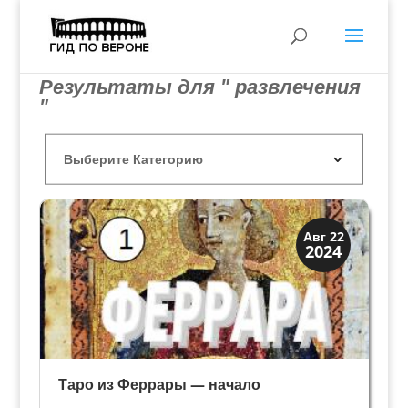
Результаты для " развлечения
"
Династии
Авг 22
2024
Мантуя и Феррара
Таро из Феррары — начало