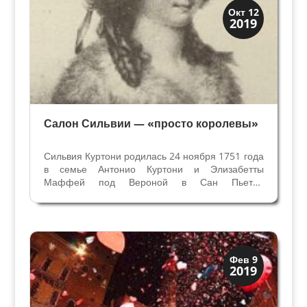
Верона
Окт 12
2019
Веронцы
Салон Сильвии — «просто королевы»
Сильвия Куртони родилась 24 ноября 1751 года
в семье Антонио Куртони и Элизабетты
Маффей под Вероной в Сан Пьетро
Инкарнарио (теперь это Дворец Даль Верме,
Гаттамелата, Да Монте, Маффей). Имя
Сильвия было семейным – ее назвали в память
о матери знаменитого предка...
XIX век до наших дней
Фев 9
2019
Верона