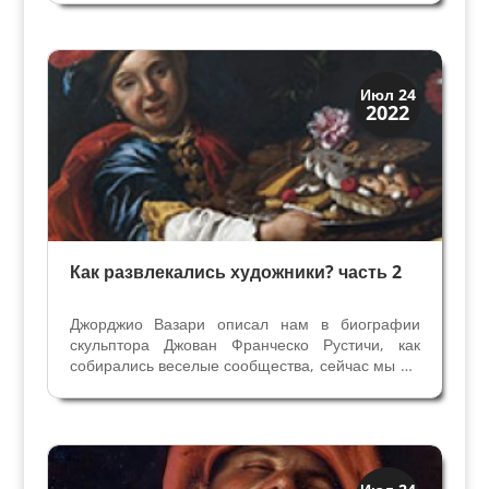
Теофило Кальканьини, которого называют
"великолепным" и “усладой Герцога”. Его имя
стало мифическим уже при...
Праздники и легенды
Июл 24
2022
Традиции
Как развлекались художники? часть 2
Джорджио Вазари описал нам в биографии
скульптора Джован Франческо Рустичи, как
собирались веселые сообщества, сейчас мы бы
сказали Клубы, и чем там занимались
художники и скульпторы с друзьми. Начало в
статье Как развлекалсь художники? Расскажу о
них охотно, говорит...
Праздники и легенды