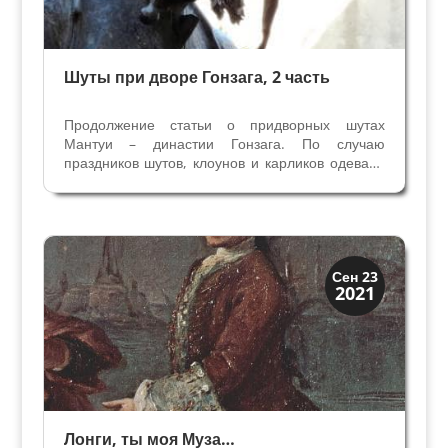
Шуты при дворе Гонзага, 2 часть
Продолжение статьи о придворных шутах
Мантуи – династии Гонзага. По случаю
праздников шутов, клоунов и карликов одевали
в наряды, которые соответствовали
придворным цветам двора правителя.
Подобные наряды мы видим на миниатюре в
Грамматике принца Сфорца, созданной...
Искусство
Сен 23
2021
Художники
Лонги, ты моя Муза…