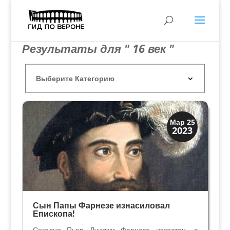
Результаты для " 16 век "
Династии
Мар 25
2023
Папская область
Сын Папы Фарнезе изнасиловал
Епископа!
Сегодня Пьер Луиджи Фарнезе известен, в