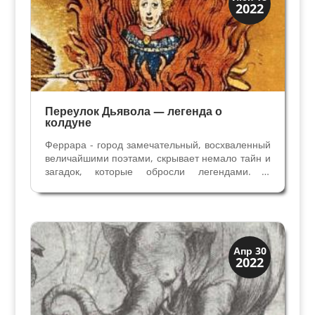
2022
Традиции
Переулок Дьявола — легенда о
колдуне
Феррара - город замечательный, восхваленный
величайшими поэтами, скрывает немало тайн и
загадок, которые обросли легендами. В
Ферраре и в окрестностях много мест,
связанных с необьяснимыми и загадочными
явлениями, с мистикой, с нечистой силой и
эксцентричными...
Загадки прошлого
Апр 30
2022
История