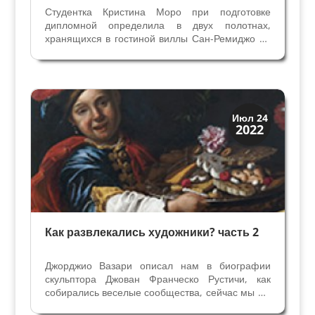
Студентка Кристина Моро при подготовке
дипломной определила в двух полотнах,
хранящихся в гостиной виллы Сан-Ремиджо на
озере Маджоре, руку Паоло Веронезе - одного
из самых выдающихся представителей
итальянского Возрождения. Подробнее читайте
в статье “Новый” Паоло...
Праздники и легенды
Июл 24
2022
Традиции
Как развлекались художники? часть 2
Джорджио Вазари описал нам в биографии
скульптора Джован Франческо Рустичи, как
собирались веселые сообщества, сейчас мы бы
сказали Клубы, и чем там занимались