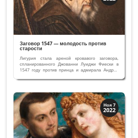
Заговоры и войны
Заговор 1547 — молодость против
старости
Лигурия стала ареной кровавого заговора,
спланированного Джованни Луиджи Фиески в
1547 году против принца и адмирала Андреа
Дориа, важного политика Республики Генуя,
ставшего известным в походах против
берберских пиратов. Фиески и Дориа –
влиятельные генуэзские семьи...
Иконография
Ноя 7
2022
Портреты