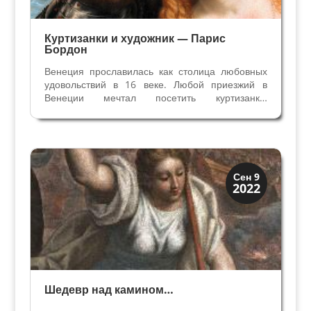
Куртизанки и художник — Парис
Бордон
Венеция прославилась как столица любовных
удовольствий в 16 веке. Любой приезжий в
Венеции мечтал посетить куртизанку.
Венецианские куртизанки высокого ранга были
красивыми, образованными и утонченными
женщинами, их салоны посещали патриции и
художники, литераторы и...
История
Сен 9
2022
Открытия
Шедевр над камином…