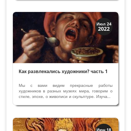
художники и скульпторы с друзьми. Начало в
статье Как развлекалсь художники? Расскажу о
них охотно, говорит...
Праздники и легенды
Июл 24
2022
Традиции
Как развлекались художники? часть 1
Мы с вами видим прекрасные работы
художников в разных музеях мира, говорим о
стиле, эпохе, о живописи и скульптуре. Изучаем
жизнь художников, их биографии, у кого они
учились, раздумываем, что вдохновляло их на
создание нежных Мадонн, величественных
алтарных икон и...
Праздники и легенды
Июн 18