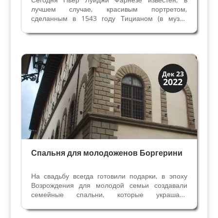
лучшем случае, красивым портретом,
сделанным в 1543 году Тицианом (в музее
Каподимонте в Неаполе). Но в течение долгого
времени он “славился” в Италии и в Европе как
похотливый насильник. Пьер Луиджи -
незаконный сын Кардинала...
Династии
Дек 23
2022
Папская область
Спальня для молодоженов Боргерини
На свадьбу всегда готовили подарки, в эпоху
Возрождения для молодой семьи создавали
семейные спальни, которые украшали
назидательными историями для молодоженов –
это могли быть фрески, панели и шпалеры на