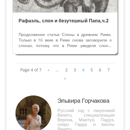
Рафаэль, слон и безутешный Папа,ч.2
Продолжение статьи Слоны в древнем Риме.
Только в 16 веке в Риме снова заговорили о
слонах, потому что в Риме увидели слона.
Мануэль д'Авиц I, король Португалии,
ревностный католик нуждался в экономической
и политической поддержке папы, чтобы
завладеть рынком специй....
Page 4 of 7
«
...
2
3
4
5
6
7
»
Эльвира Горчакова
Русский гид с лицензией
Венето, специализация
Верона, Мантуя, Падуя,
озеро Гарда и виллы
Венето.