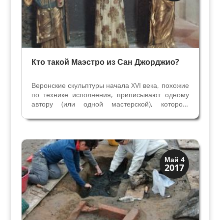
Кто такой Маэстро из Сан Джорджио?
Веронские скульптуры начала XVI века, похожие
по технике исполнения, приписывают одному
автору (или одной мастерской), которого
назвали Маэстро ди Сан Джорджио ди
Вальполичелла. Пока 25 работ на веронской
территории, от Брешии до Виченцы, считат
скульптурами автора,...
Верона
Май 4
2017
Римская Верона