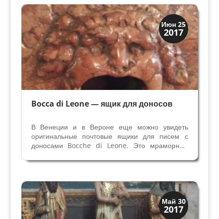
Верону Римской эпохи. В...
Венецианская
Июн 25
2017
Верона
Bocca di Leone — ящик для доносов
В Венеции и в Вероне еще можно увидеть
оригинальные почтовые ящики для писем с
доносами Bocche di Leone. Это мраморные
барельефы с изображением головы льва —
символа Венецианского Государства или
страшного человека, на месте рта у них
отверстие, в которое опускали...
Верона
Май 30
2017
Веронцы