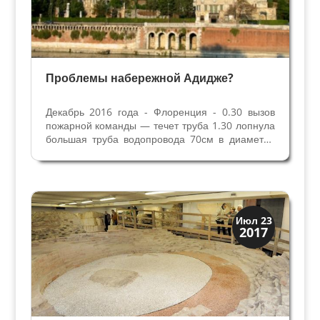
Проблемы набережной Адидже?
Декабрь 2016 года - Флоренция - 0.30 вызов
пожарной команды — течет труба 1.30 лопнула
большая труба водопровода 70см в диаметре
6.14 провалилось 200м набережной
Торриджани. Во Флоренции уже были подобные
случаи. 4 июля 1965 года из-за прорыва
водопровода рухнуло 40...
Верона
Июл 23
2017
Римская Верона