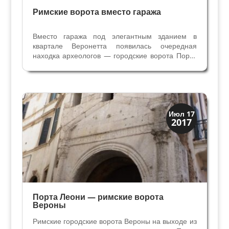
Римские ворота вместо гаража
Вместо гаража под элегантным зданием в
квартале Веронетта появилась очередная
находка археологов — городские ворота Порта
Постумия. Как всегда открытие было случайным
- в 90-х годы хозяева дома решили провести
капитальный ремонт и построить гараж под
домом. Из студии...
Верона
Июл 17
2017
Посмотрите в Вероне
Порта Леони — римские ворота
Вероны
Римские городские ворота Вероны на выходе из