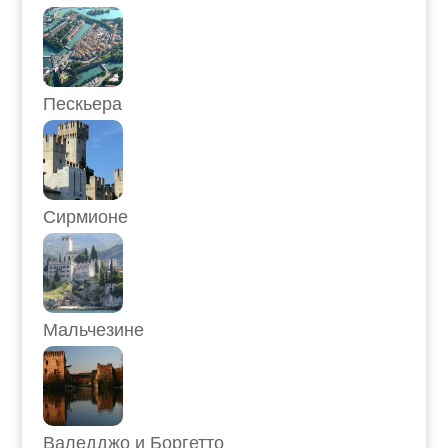
Пескьера
Сирмионе
Мальчезине
Валедджо и Боргетто