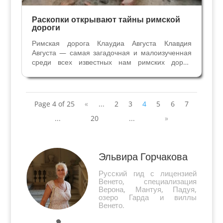
Раскопки открывают тайны римской
дороги
Римская дорога Клаудиа Августа Клавдия
Августа — самая загадочная и малоизученная
среди всех известных нам римских дорог.
Считается, что её построили для связи римской
Империи с германскими территориями, она
соединяла Паданскую равнину с Дунаем в
Баварии, проходя...
Page 4 of 25
«
...
2
3
4
5
6
7
...
20
...
»
Эльвира Горчакова
Русский гид с лицензией
Венето, специализация
Верона, Мантуя, Падуя,
озеро Гарда и виллы
Венето.