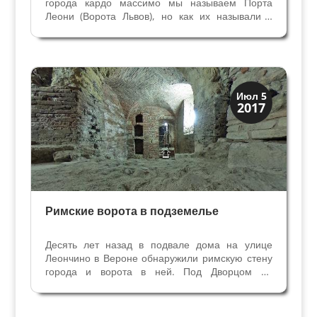
города кардо массимо мы называем Порта
Леони (Ворота Львов), но как их называли в
древности неизвестно. В средние века это
ворота Порта Сан Фермо по церкви Святых
Фермо и Рустико поблизости. Затем
употребляли классическое...
Верона
Июл 5
2017
Римская Верона
Римские ворота в подземелье
Десять лет назад в подвале дома на улице
Леончино в Вероне обнаружили римскую стену
города и ворота в ней. Под Дворцом де
Стефани частные раскопки продолжались все
это время. Три помещения в подземелье на
глубине более 9 метров переносят нас в