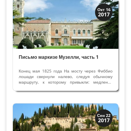
Верона
Окт 16
2017
Веронцы
Письмо маркизе Музелли, часть 1
Конец мая 1825 года На мосту через Фиббио
лошади свернули налево, следуя обычному
маршруту, к которому привыкли: медленно
открылись деревянные ворота, и карета
покатила по узкой аллее кипарисов, наверх. За
крутым поворотом открылся прерасный парк
виллы Музелла на фоне...
XIX век до наших дней
Сен 22
2017
Верона