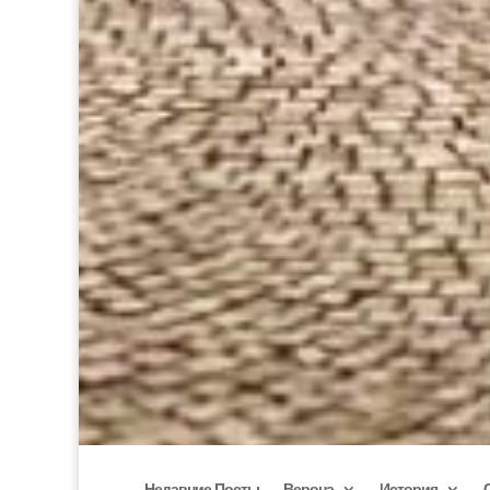
Недавние Посты
Верона
История