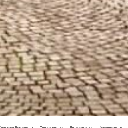
Скрытая Верона
Традиции
Династии
Искусство