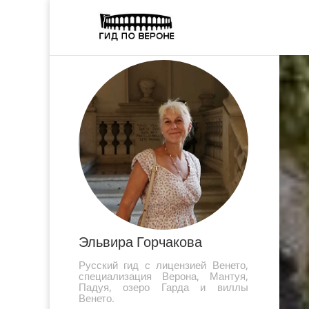
Эльвира Горчакова
Русский гид с лицензией Венето,
специализация Верона, Мантуя,
Падуя, озеро Гарда и виллы
Венето.