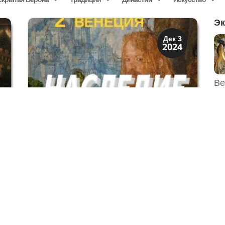
Эк
Искусство
Дек 3
2024
Художники
Ве
Наследие Джорджоне — 2 Венеция
Ри
а
Джорджоне умер от чумы в 1510 году - в
Му
а
один из решающих моментов истории
в
Венеции. Продолжение статьи Искусство
ы
Венеции – эксперименты начала 16 века.
й
Фактически, в конце 1508 года почти все
х
европейские государства обьединились в
,
так называемую Лигу Камбре против...
Ве
Древний Рим
Ноя 22
2024