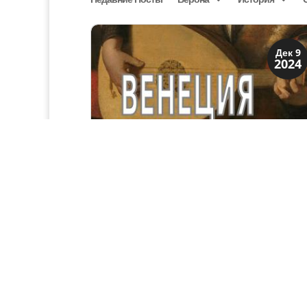
Династии
Дек 9
2024
Папская область
Музыка — Венеция
Огромное значение оказала н
современников музыкальная атмосфер
Венеции в 16 веке, творчество композиторо
и музыкальных теоретиков, работ
художника Джорджоне и его последователе
в портретах музыкантов и в концертны
сценах. Вазари пишет в жизни Джорджоне
что он...
Династии
Ноя 28
2024