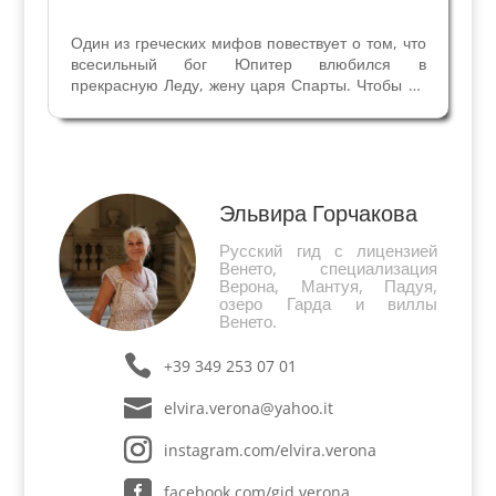
Один из греческих мифов повествует о том, что
всесильный бог Юпитер влюбился в
прекрасную Леду, жену царя Спарты. Чтобы не
вызвать ревность свой жены Юноны, он принял
облик Лебедя и овладел Ледой на берегу реки
Эврот. Леда снесла яйцо – от связи с богом
родились...
Эльвира Горчакова
Русский гид с лицензией
Венето, специализация
Верона, Мантуя, Падуя,
озеро Гарда и виллы
Венето.
+39 349 253 07 01
elvira.verona@yahoo.it
instagram.com/elvira.verona
facebook.com/gid.verona