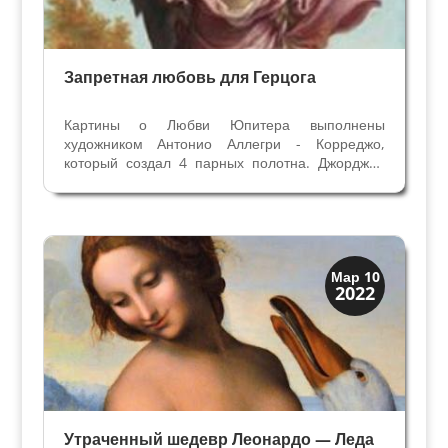
Запретная любовь для Герцога
Картины о Любви Юпитера выполнены
художником Антонио Аллегри - Корреджо,
который создал 4 парных полотна. Джорджио
Вазари считает, что Леду и Венеру ( Данаю)
герцог Мантуи заказал для подарка императору
Карло V. “...другие живописные работы
исполнял он для многих...
Искусство
Мар 10
2022
Тайны картин
Утраченный шедевр Леонардо — Леда