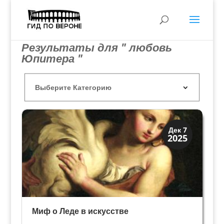
Результаты для " любовь
Юпитера "
История
Дек 7
2025
Мифы и Библия
Миф о Леде в искусстве