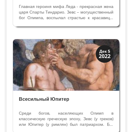
Главная героиня мифа Леда - прекрасная жена
царя Спарты Тиндарио. Зевс – могущественный
бог Олимпа, воспылал страстью к красавице.
Чтобы овладеть ею он спустился с Олимпа и,
превратившись в лебедя, приблизился к Леде.
Леда отложила два яйца – из одного от связи
с...
История
Дек 5
2022
Мифы и Библия
Всесильный Юпитер
Среди богов, населяющих Олимп в
классическую греческую эпоху, Зевс (у греков)
или Юпитер (у римлян) был патриархом. Бог
неба и грома для греков, религии и мифологии