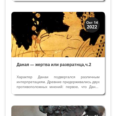
для римлян. Литературные свидетельства
древних говорят нам о его любовных
приключениях – Юпитер...
История
Окт 14
2022
Мифы и Библия
Даная — жертва или развратнца,ч.2
Характер Данаи подвергался различным
интерпретациям. Древние придерживались двух
противоположных мнений: первое, что Даная
представляет женщину, способную
противостоять любовному искушению, второе,
что она расчетливая проститутка, готовая
продать себя за деньги. О...
История