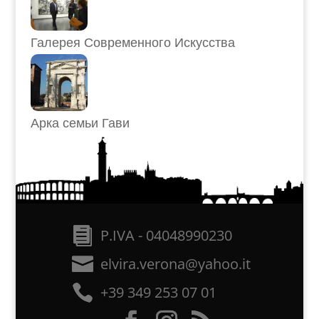
Галерея Современного Искусства
Арка семьи Гави
P.IVA - 04048990230
elvira.verona@yahoo.it
+39 349 253 07 01