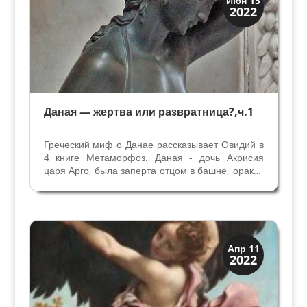
Июн 15
2022
Мифы и Библия
Даная — жертва или развратница?,ч.1
Греческий миф о Данае рассказывает Овидий в
4 книге Метаморфоз. Даная - дочь Акрисия
царя Арго, была заперта отцом в башне, оракул
предсказал царю смерть от руки своего внука,
сына Данаи. От божественной воли не
скроешься в башне. Юпитер возжелал Данаю,
и...
История
Апр 11
2022
Мифы и Библия