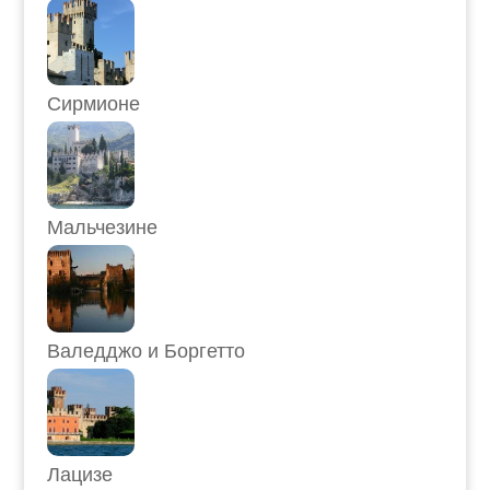
Сирмионе
Мальчезине
Валедджо и Боргетто
Лацизе