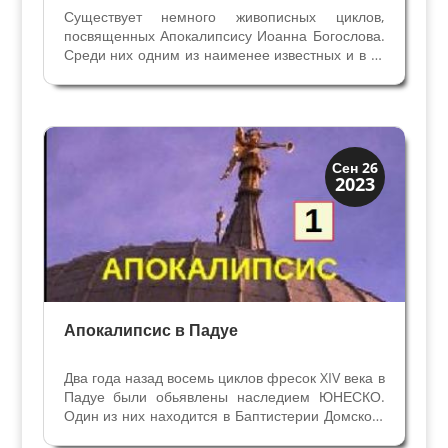
Существует немного живописных циклов,
посвященных Апокалипсису Иоанна Богослова.
Среди них одним из наименее известных и в то
же время наиболее полных является обширный
цикл из 43 изображений в Падуе. Художник
Джусто де Менабуои проиллюстрировал апсиду
великолепного...
Иконография
Сен 26
2023
Смерть и Триумфы
Апокалипсис в Падуе
Два года назад восемь циклов фресок XIV века в
Падуе были обьявлены наследием ЮНЕСКО.
Один из них находится в Баптистерии Домского
Собора Баптистерий в Падуе построен в 1171