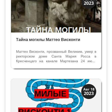
2023
История
Тайна могилы Маттео Висконти
Маттео Висконти, прозванный Великим, умер в
ректорском доме Санта Мария Росса в
Кресченцаго на канале Мартезана 24 июня
1322 года. Он направлялся в Кьяравалле: хотел
уйти из политики по примеру своего
двоюродного деда и наставника Оттоне,
епископа, который привел...
Висконти Сфорца
Авг 18
2023
Династии