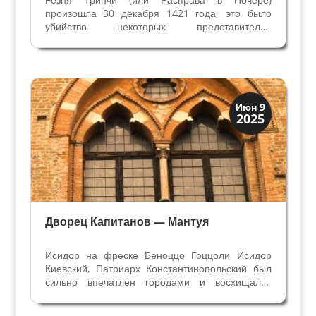
произошла 30 декабря 1421 года, это было
убийство некоторых представителей
благородной семьи Тринчи, синьоров Фолиньо.
(Фолиньо – город в провинции Перуджи, в
Умбрии, 55 тысяч жителей). Никколо Тринчи,
Синьор Фолиньо и викарий...
Архитектура
Июн 9
2025
Искусство
Дворец Капитанов — Мантуя
Исидор на фреске Беноццо Гоццоли Исидор
Киевский, Патриарх Константинопольский был
сильно впечатлен городами и восхищался
зданиями… он упомянул “великолепный Дворец
построенный Сигизмондо Императором в Буде