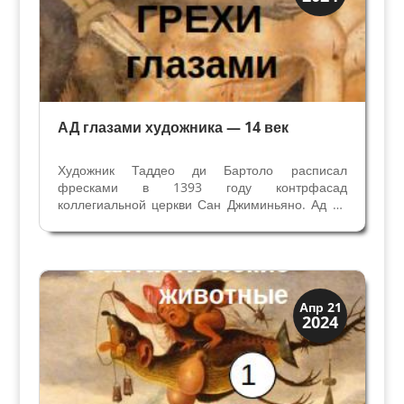
Символы
АД глазами художника — 14 век
Художник Таддео ди Бартоло расписал
фресками в 1393 году контрфасад
коллегиальной церкви Сан Джиминьяно. Ад на
его фреске Страшный Суд кажется
поразительным и пугающим, непревзойденным
в мучительных терзаниях грешников.
Символика, лежащая в основе повествования
о...
Искусство
Апр 21
2024
Символы