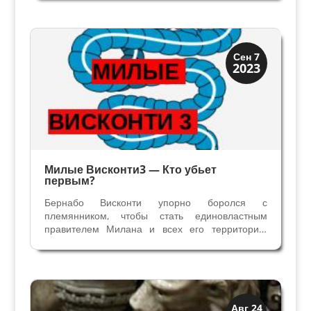
году, посвящен как положено, Иоанну
Крестителю, в XIII веке он расширен алтарной
часовней. Его...
Висконти Сфорца
Сен 7
2023
Династии
Милые Висконти3 — Кто убьет
первым?
Бернабо Висконти упорно боролся с
племянником, чтобы стать единовластным
правителем Милана и всех его территорий.
Идея разделения власти с Джан Галеаццо
Висконти была непереносима. Не смог
избавиться силой, и изменил стратегию: он
хитро решил заискивать перед...
Загадки прошлого
Авг 24