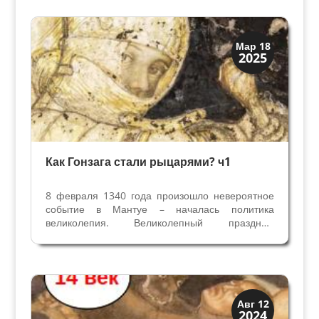
в Венгрии, Кастель Сант Анжело в Риме,
дворцы в Венеции и...
Династии
Мар 18
2025
Мантуя и Феррара
Как Гонзага стали рыцарями? ч1
8 февраля 1340 года произошло невероятное
событие в Мантуе – началась политика
великолепия. Великолепный праздник,
названный Великой Курией, подтвердил
становление династии Гонзага у власти, три
поколения семьи стали рыцарями.
Насильственный захват власти в Мантуе...
Искусство
Авг 12
2024