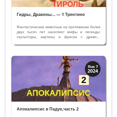
Гидры, Драконы… — 1 Трентино
Фантастические животные на протяжении более
двух тысяч лет населяют мифы и легенды:
скульптуры, картины и фрески с древних
времен до 16 века изображают драконов,
химер, единорогов, сфинксов, морских
монстров, кентавров или русалок. Искать их мы
оправляемся в горы...
Иконография
Янв 7
2024
Смерть и Триумфы
Апокалипсис в Падуе,часть 2