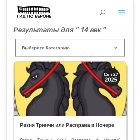
Результаты для " 14 век "
Династии
Сен 27
2025
Заговоры и войны
Резня Тринчи или Расправа в Ночере
Резня Тринчи (или Расправа в Ночере)