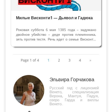
Милые Висконти1 — Дьявол и Гадюка
Роковая суббота 6 мая 1385 года – задумано
двойное убийство – дядя против племянника,
зять против тестя. Речь идет о семье Висконти,
которая напоминала клубок змей, оправдывая
свой герб – змея пожирающая человека. За
несколько дней до 6 мая 1385 года Бернабо
Висконти...
Page 1 of 4
1
2
3
4
»
Эльвира Горчакова
Русский гид с лицензией
Венето, специализация
Верона, Мантуя, Падуя,
озеро Гарда и виллы
Венето.