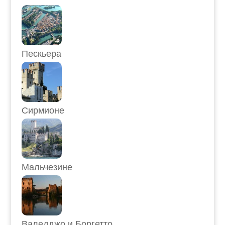
Пескьера
Сирмионе
Мальчезине
Валедджо и Боргетто