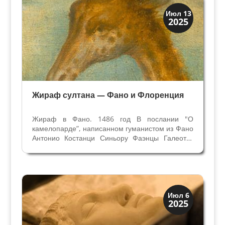
Династии
Июл 13
2025
Медичи Флоренция
Жираф султана — Фано и Флоренция
Жираф в Фано. 1486 год В послании "О
камелопарде”, написанном гуманистом из Фано
Антонио Костанци Синьору Фаэнцы Галеотто
Манфреди 16 декабря 1486 года содержится
подробное описание и рисунок жирафа. Его
увидел автор письма разгуливающим по
улицам Фано в том же 1486...
Загадки прошлого
Июл 6
2025
История