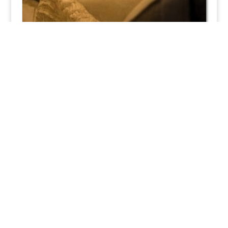
Рыцарь трех роз
или мавзолей влюбленных Диего Каванилья,
сын испанского кондотьера, прожил 28 лет, стал
идеалом благородного рыцаря, был первым
возлюбленным принцессы Элеоноры
Арагонской до свадьбы с герцогом Феррары?
погиб на войне от раны или отравлен? Почему
его любили женщины и...
Искусство
Июн 30
2025
Коллекции знати