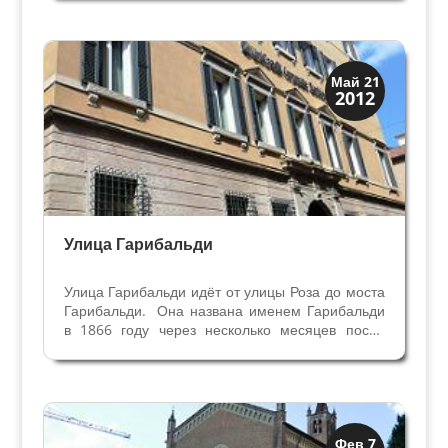
Вазари и Андреа Палладио. Мы не знаем, когда
родился Бартоломео, из веронских архивов
только в...
Скрытая Верона
Май 21
2012
Улицы и площади
Улица Гарибальди
Улица Гарибальди идёт от улицы Роза до моста
Гарибальди. Она названа именем Гарибальди
в 1866 году через несколько месяцев после
присоединения Вероны к Италии. До этого она
состояла из улиц Сан Пьетро ин Монастеро и
Сан Фермо ин Кортальта по названию
церквей,...
Архитектура
Фев 7