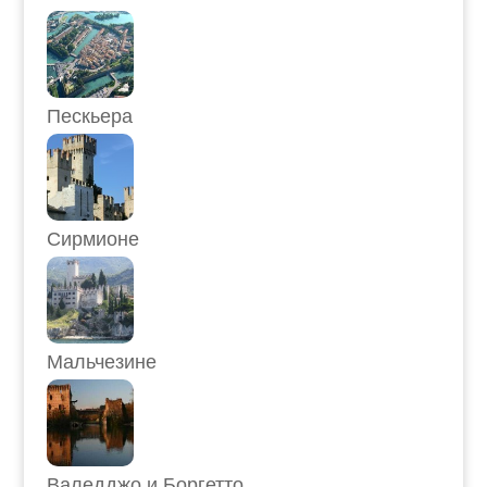
Пескьера
Сирмионе
Мальчезине
Валедджо и Боргетто