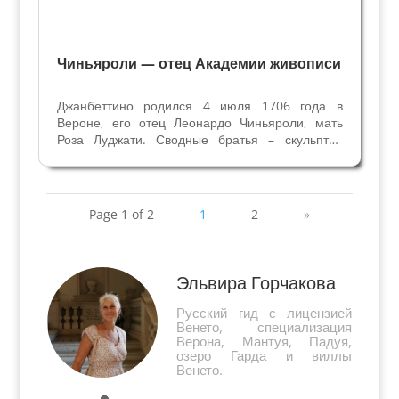
Чиньяроли — отец Академии живописи
Джанбеттино родился 4 июля 1706 года в
Вероне, его отец Леонардо Чиньяроли, мать
Роза Луджати. Сводные братья – скульптор
Диомиро, художники Джан Доменико и
Джузеппе (известен как Фра Феличе),
двоюродные братья отца тоже художники
Пьетро и Мартино. До...
Page 1 of 2
1
2
»
Эльвира Горчакова
Русский гид с лицензией
Венето, специализация
Верона, Мантуя, Падуя,
озеро Гарда и виллы
Венето.