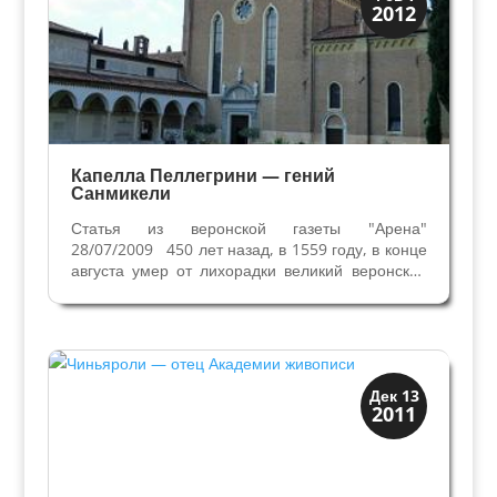
2012
Искусство
Капелла Пеллегрини — гений
Санмикели
Статья из веронской газеты "Арена"
28/07/2009 450 лет назад, в 1559 году, в конце
августа умер от лихорадки великий веронский
архитектор Микеле Санмикели. В районе
Веронетта, где он жил, в церкви Сан Томазо
Кантуариенсе его похоронили рядом с
любимым племянником,...
Искусство
Дек 13
2011
Художники