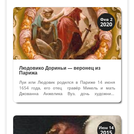
живописью и на начальном этапе обучался у
посредственного местного...
Виллы и дворцы
Фев 2
2020
Искусство
Людовико Дориньи — веронец из
Парижа
Луи или Людовик родился в Париже 14 июня
1654 года, его отец гравёр Микель и мать
Джованна Анжелика Вуэ, дочь художника
Симона Вуэ. Брат Николас тоже стал
художником. Основы обучения живописи
закладываются ещё в Париже, где атмосфера
пронизана творчеством. Луи ...
История
Июн 14
2015