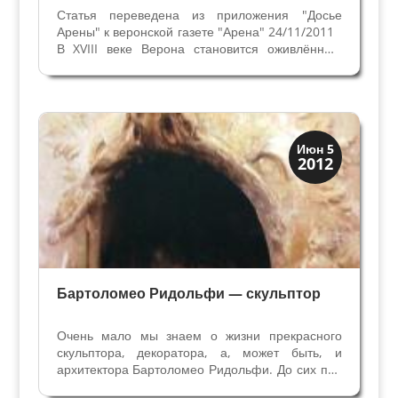
Статья переведена из приложения "Досье
Арены" к веронской газете "Арена" 24/11/2011
В XVIII веке Верона становится оживлённым
центром культурной жизни, внимательно
изучающим все новые тенденции Венеции,
Рима и Милана, но явно привязанным к
славному классическому...
Верона
Июн 5
2012
Веронцы
Бартоломео Ридольфи — скульптор
Очень мало мы знаем о жизни прекрасного
скульптора, декоратора, а, может быть, и
архитектора Бартоломео Ридольфи. До сих пор
основными источниками являются Джорджио