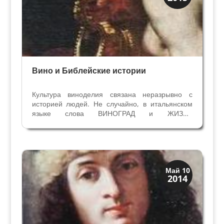
Мифы и Библия
Вино и Библейские истории
Культура виноделия связана неразрывно с
историей людей. Не случайно, в итальянском
языке слова ВИНОГРАД и ЖИЗНЬ
однокоренные - VITE и VITA. Также не
случайно, что о вине и винограде есть истории в
Ветхом Завете и Новом Завете. Всем известны
Свадьба в Каннах, ужин в...
Искусство
Май 10
2014
Художники