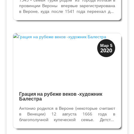
провинции Вероны впервые зарегистрирована
в Вероне, куда после 1541 года переехал дед
художника оружейный мастер Леонардо. 1578
– в Вероне родился Алессандро, старший сын в
семье оружейника Сильвестра и его жены...
Искусство
Мар 5
2020
Художники
Грация на рубеже веков -художник
Балестра
Aнтонио родился в Вероне (некоторые считают
в Венеции) 12 августа 1666 года в
благополучной купеческой семье. Детство
провел в Вероне, изучал литературу, в
семнадцать лет начал интересоваться