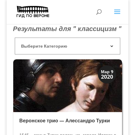
Результаты для " классицизм "
Искусство
Мар 9
2020
Художники
Веронское трио — Алессандро Турки
1545 – семья Турки родом из города Иллази в