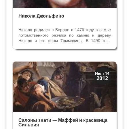
Никола Джольфино
Никола родился в Вероне в 1476 году в семье
потомственного резчика по камню и дереву
Николо и его жены Томмазины. В 1490 году
зарегистрирован в веронском районе
Фальсорго под именем Никола, а не Николо,
вместе с родителями, сестрой Маддаленой и
дядей Джироламо. Он рос...
Венецианская
Июн 14
2012
Верона
Салоны знати — Маффей и красавица
Сильвия