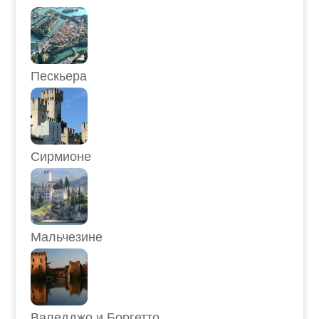
Пескьера
Сирмионе
Мальчезине
Валедджо и Боргетто