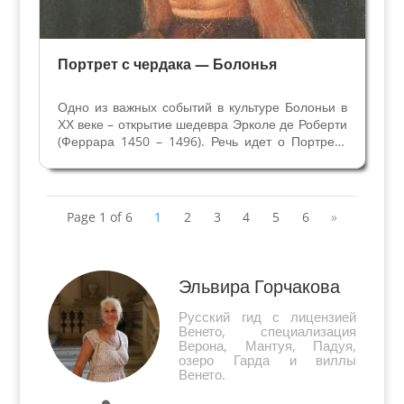
Портрет с чердака — Болонья
Одно из важных событий в культуре Болоньи в
ХХ веке – открытие шедевра Эрколе де Роберти
(Феррара 1450 – 1496). Речь идет о Портрете
Джованни II Бентивольо, обнаруженном на
чердаке Дворца Поджи. Эта резидеция знатной
болонской семьи, построенная в середине XVI
века,...
Page 1 of 6
1
2
3
4
5
6
»
Эльвира Горчакова
Русский гид с лицензией
Венето, специализация
Верона, Мантуя, Падуя,
озеро Гарда и виллы
Венето.