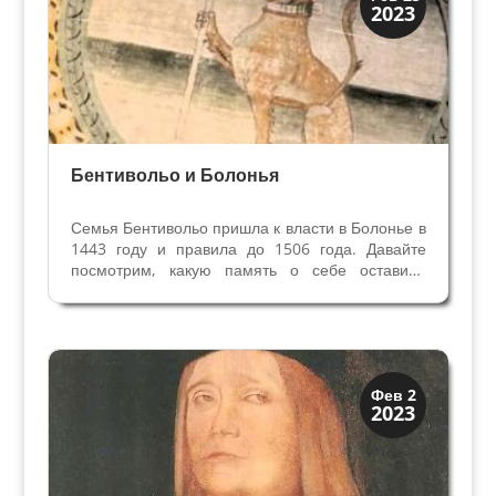
2023
Папская область
Бентивольо и Болонья
Семья Бентивольо пришла к власти в Болонье в
1443 году и правила до 1506 года. Давайте
посмотрим, какую память о себе оставили
Бентивольо. Капелла семьи Бентивольо в
церкви Сан Джакомо Маджоре - прекрасный
памятник раннего Возрождения. Начал
создание Аннибале...
История
Фев 2
2023
Открытия