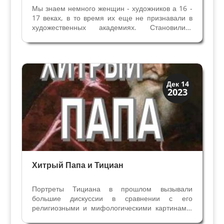
Мы знаем немного женщин - художников а 16 -
17 веках, в то время их еще не признавали в
художественных академиях. Становились
художницами только те, кому посчастливилось
учиться в семейной мастерской, в некоторых
случаях женщины продолжали рисовать, став
монахинями....
Иконография
Дек 14
2023
Портреты
Хитрый Папа и Тициан
Портреты Тициана в прошлом вызывали
большие дискуссии в сравнении с его
религиозными и мифологическими картинами,
особенно это касается портретов Папы Павла