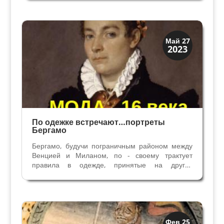
III. Тициан написал три портрета Папы – в 1543
году – портрет без головного убора, в 1545 году
- портрет в...
Мода и ремесла
Май 27
2023
Традиции
По одежке встречают…портреты
Бергамо
Бергамо, будучи пограничным районом между
Венцией и Миланом, по - своему трактует
правила в одежде, принятые на других
территориях, склоняясь к миланским, где в XVI
веке царит испанское влияние. Этот подход
сохраняет уникальность и индивидуальность
одежды, но создает...
Династии
Фев 25