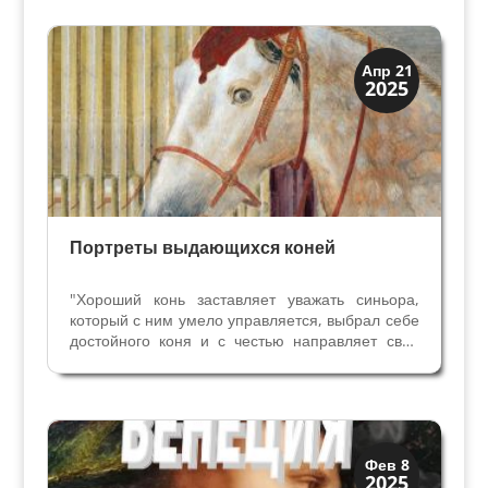
отличается от других. В завещании указано, что
на стене рядом с...
Иконография
Апр 21
2025
Портреты
Портреты выдающихся коней
"Хороший конь заставляет уважать синьора,
который с ним умело управляется, выбрал себе
достойного коня и с честью направляет свои
способности на то, что полезно, необходимо и
очень почетно " Слова Клаудио Корте,
итальянского мастера верховой езды на службе
у таких...
Искусство
Фев 8
2025