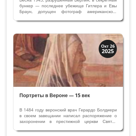
бункер — последнее убежище Гитлера и Евы
Браун, допущен фотограф американского
журнала Life Вильям Вандиверт. Он сделал
фотографии бункера — диван, сломанная
мебель, разбросанные в беспорядке бумаги и
советские солдаты,...
Верона
Окт 26
2025
Веронцы
Портреты в Вероне — 15 век
В 1484 году веронский врач Герардо Болдиери
в своем завещании написал распоряжение о
захоронении в престижной церкви Святой
Анастасии. Одно из многих завещаний
веронцев, дошедших до наших дней, но оно