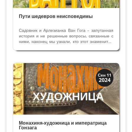
Пути шедевров неисповедимы
Садовник и Арлезианка Ван Гога – запутанная
история и не решенные вопросы, связанные с
ними, наконец мы узнали, кто этот знаменитый
Садовник. В Национальной галерее
Современного искусства в Риме невозможно не
обратить внимание на великолепные портреты,
выполненные...
Династии
Сен 11
2024
Мантуя и Феррара
Монахиня-художница и императрица
Гонзага