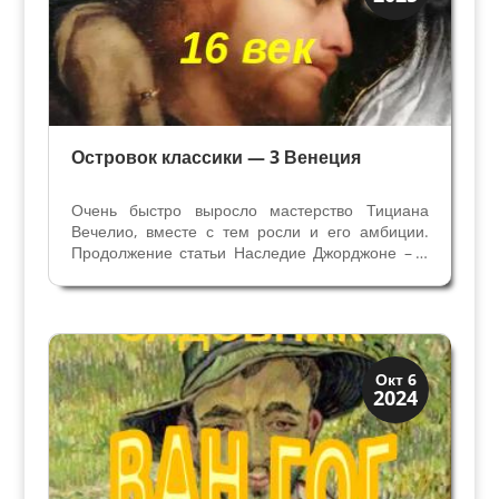
Художники
Островок классики — 3 Венеция
Очень быстро выросло мастерство Тициана
Вечелио, вместе с тем росли и его амбиции.
Продолжение статьи Наследие Джорджоне – 2
Венеция. В 1511 году в Падуе он оставил
работы о чудесах Св. Антония, чтобы показать
местным жителям, что живопись не
остановилась с...
Искусство
Окт 6
2024
Тайны картин