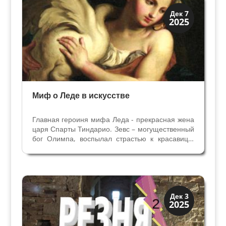
История
Дек 7
2025
Мифы и Библия
Миф о Леде в искусстве
Главная героиня мифа Леда - прекрасная жена
царя Спарты Тиндарио. Зевс – могущественный
бог Олимпа, воспылал страстью к красавице.
Чтобы овладеть ею он спустился с Олимпа и,
превратившись в лебедя, приблизился к Леде.
Леда отложила два яйца – из одного от связи
с...
Династии
Дек 3
2025
Заговоры и войны