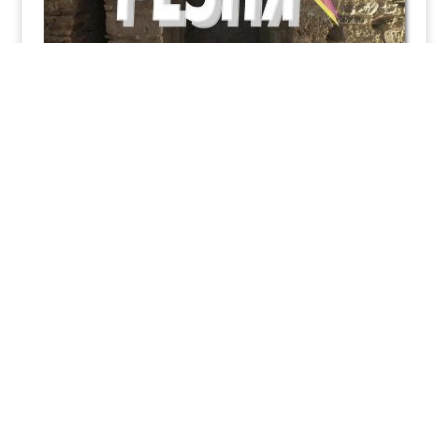
Резня Тринчи глазами современника
Паруччио Замполини, современник событий,
рассказывает подробности о Резне в Ночере (
Расправе Тринчи) в Хрониках Сполето.
Продолжение статьи Резня Тринчи - кровавое
преступление. В то время когда Синьором
Фолиньо был Коррадо 2 Тринчи (1377-1386гг)
на вилле на горе...
Монастыри
Ноя 26
2025
Традиции